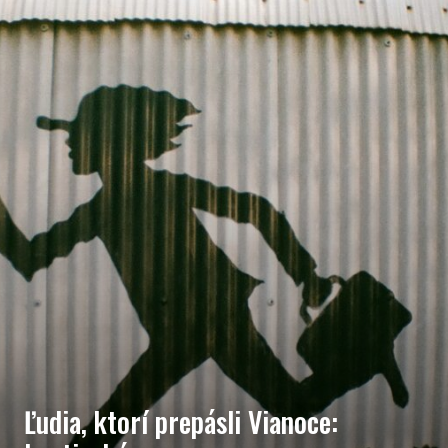
Ľudia, ktorí prepásli Vianoce: