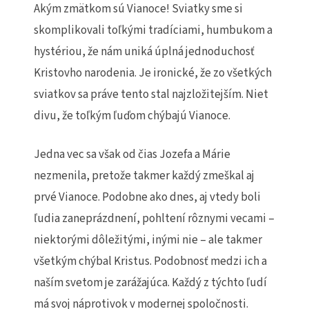
Akým zmätkom sú Vianoce! Sviatky sme si
skomplikovali toľkými tradíciami, humbukom a
hystériou, že nám uniká úplná jednoduchosť
Kristovho narodenia. Je ironické, že zo všetkých
sviatkov sa práve tento stal najzložitejším. Niet
divu, že toľkým ľuďom chýbajú Vianoce.
Jedna vec sa však od čias Jozefa a Márie
nezmenila, pretože takmer každý zmeškal aj
prvé Vianoce. Podobne ako dnes, aj vtedy boli
ľudia zaneprázdnení, pohltení rôznymi vecami –
niektorými dôležitými, inými nie – ale takmer
všetkým chýbal Kristus. Podobnosť medzi ich a
naším svetom je zarážajúca. Každý z týchto ľudí
má svoj náprotivok v modernej spoločnosti.