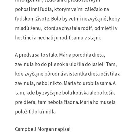
pohostinní ľudia, ktorým veľmi záležalo na
ľudskom živote. Bolo by veľmi nezvyčajné, keby
mladú ženu, ktorá sa chystala rodiť, odmietli v
hostinci a nechali ju rodiť samu v stajni.
A predsa sa to stalo. Mária porodila dieťa,
zavinula ho do plienok a uložila do jasieľ! Tam,
kde zvyčajne pôrodná asistentka dieťa očistila a
zavinula, nebol nikto. Mária to urobila sama. A
tam, kde by zvyčajne bola kolíska alebo košík
pre dieťa, tam nebola žiadna. Mária ho musela
položiť do kŕmidla.
Campbell Morgan napísal: