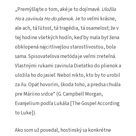
„Premýšľajte o tom, aké je to dojímavé.
Uložila
Ho
a
zavinula Ho do plienok
. Je to veľmi krásne,
ale ach, tá ľútosť, tá tragédia, tá osamelosť; že v
tej hodine všetkých hodín, keď by mala byť žena
obklopená najcitlivejšou starostlivosťou, bola
sama. Spisovateľova metóda je veľmi zreteľná.
Vlastnými rukami zavinula Dieťatko do plienok a
uložila ho do jasieľ. Nebol nikto, kto by to urobil
za ňu. Opäť hovorím, škoda toho, a predsa chvála
pre Máriino srdce“ (G. Campbell Morgan,
Evanjelium podľa Lukáša [The Gospel According
to Luke]).
Ako som už povedal, hostinský sa konkrétne