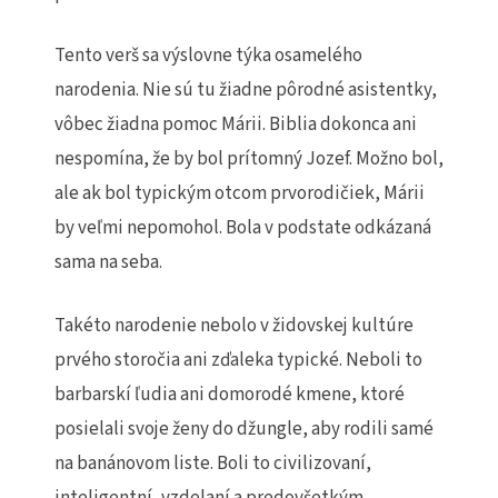
Tento verš sa výslovne týka osamelého
narodenia. Nie sú tu žiadne pôrodné asistentky,
vôbec žiadna pomoc Márii. Biblia dokonca ani
nespomína, že by bol prítomný Jozef. Možno bol,
ale ak bol typickým otcom prvorodičiek, Márii
by veľmi nepomohol. Bola v podstate odkázaná
sama na seba.
Takéto narodenie nebolo v židovskej kultúre
prvého storočia ani zďaleka typické. Neboli to
barbarskí ľudia ani domorodé kmene, ktoré
posielali svoje ženy do džungle, aby rodili samé
na banánovom liste. Boli to civilizovaní,
inteligentní, vzdelaní a predovšetkým