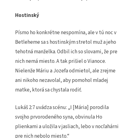
Hostinský
Písmo ho konkrétne nespomína, ale v tú noc v
Betleheme sa s hostinským stretol muž a jeho
tehotná manželka. Odbil ich so slovami, že pre
nich nemá miesto. A tak prišiel o Vianoce.
Nielenže Máriu a Jozefa odmietol, ale zrejme
ani nikoho nezavolal, aby pomohol mladej
matke, ktorá sa chystala rodiť.
Lukáš 2:7 uvádza scénu: „I [Mária] porodila
svojho prvorodeného syna, obvinula Ho
plienkami a uložila v jasliach, lebo v nocľahárni
pre nich nebolo miesto.“