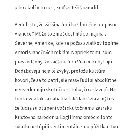
jeho okolí v tú noc, keď sa Ježiš narodil.
Vedeli ste, že väčšina ľudí každoročne prepásne
Vianoce? Môže to znieť dosť hlúpo, najmä v
Severnej Amerike, kde sa počas sviatkov topíme
v mori vianočných reklám. Napriek tomu som
presvedčený, že väčšine ľudí Vianoce chýbajú.
Dodržiavajú nejaké zvyky, pretože kultúra
hovorí, že sa to patrí, ale masy ľudí si absolútne
neuvedomujú skutočnosť toho, čo oslavujú. Na
tento sviatok sa nabalila taká fantázia a mýtus,
že ľudia sú otupení voči skutočnému zázraku
Kristovho narodenia. Legitímne emócie tohto
sviatku ustúpili sentimentálnemu pôžitkárstvu.