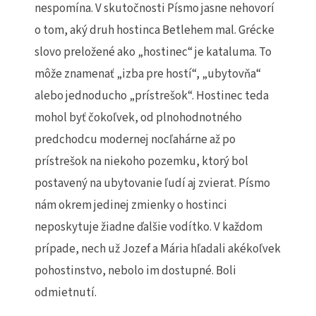
nespomína. V skutočnosti Písmo jasne nehovorí
o tom, aký druh hostinca Betlehem mal. Grécke
slovo preložené ako „hostinec“ je kataluma. To
môže znamenať „izba pre hostí“, „ubytovňa“
alebo jednoducho „prístrešok“. Hostinec teda
mohol byť čokoľvek, od plnohodnotného
predchodcu modernej nocľahárne až po
prístrešok na niekoho pozemku, ktorý bol
postavený na ubytovanie ľudí aj zvierat. Písmo
nám okrem jedinej zmienky o hostinci
neposkytuje žiadne ďalšie vodítko. V každom
prípade, nech už Jozef a Mária hľadali akékoľvek
pohostinstvo, nebolo im dostupné. Boli
odmietnutí.