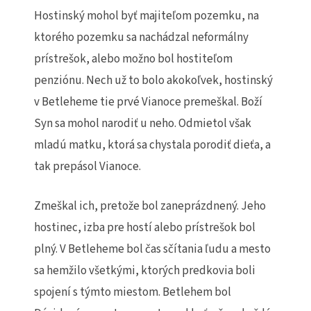
Hostinský mohol byť majiteľom pozemku, na
ktorého pozemku sa nachádzal neformálny
prístrešok, alebo možno bol hostiteľom
penziónu. Nech už to bolo akokoľvek, hostinský
v Betleheme tie prvé Vianoce premeškal. Boží
Syn sa mohol narodiť u neho. Odmietol však
mladú matku, ktorá sa chystala porodiť dieťa, a
tak prepásol Vianoce.
Zmeškal ich, pretože bol zaneprázdnený. Jeho
hostinec, izba pre hostí alebo prístrešok bol
plný. V Betleheme bol čas sčítania ľudu a mesto
sa hemžilo všetkými, ktorých predkovia boli
spojení s týmto miestom. Betlehem bol