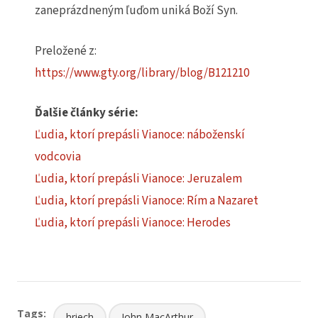
zaneprázdneným ľuďom uniká Boží Syn.
Preložené z:
https://www.gty.org/library/blog/B121210
Ďalšie články série:
Ľudia, ktorí prepásli Vianoce: náboženskí
vodcovia
Ľudia, ktorí prepásli Vianoce: Jeruzalem
Ľudia, ktorí prepásli Vianoce: Rím a Nazaret
Ľudia, ktorí prepásli Vianoce: Herodes
Tags:
hriech
John MacArthur