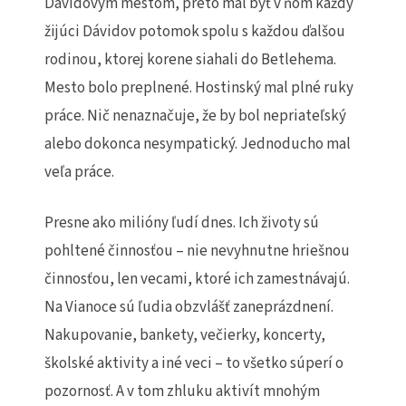
Dávidovým mestom, preto mal byť v ňom každý
žijúci Dávidov potomok spolu s každou ďalšou
rodinou, ktorej korene siahali do Betlehema.
Mesto bolo preplnené. Hostinský mal plné ruky
práce. Nič nenaznačuje, že by bol nepriateľský
alebo dokonca nesympatický. Jednoducho mal
veľa práce.
Presne ako milióny ľudí dnes. Ich životy sú
pohltené činnosťou – nie nevyhnutne hriešnou
činnosťou, len vecami, ktoré ich zamestnávajú.
Na Vianoce sú ľudia obzvlášť zaneprázdnení.
Nakupovanie, bankety, večierky, koncerty,
školské aktivity a iné veci – to všetko súperí o
pozornosť. A v tom zhluku aktivít mnohým