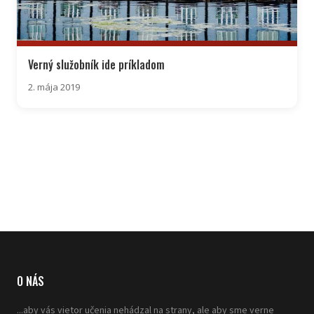
Verný služobník ide príkladom
2. mája 2019
O NÁS
...aby vás vietor učenia nehádzal na strany, ale aby sme verne