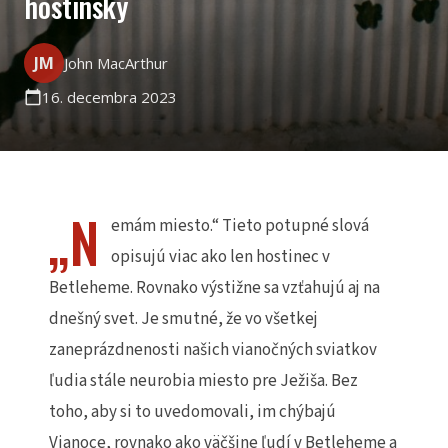
hostinský
JM
John MacArthur
16. decembra 2023
calendar_today
„N
emám miesto.“ Tieto potupné slová
opisujú viac ako len hostinec v
Betleheme. Rovnako výstižne sa vzťahujú aj na
dnešný svet. Je smutné, že vo všetkej
zaneprázdnenosti našich vianočných sviatkov
ľudia stále neurobia miesto pre Ježiša.
Bez
toho, aby si to uvedomovali, im chýbajú
Vianoce, rovnako ako väčšine ľudí v Betleheme a