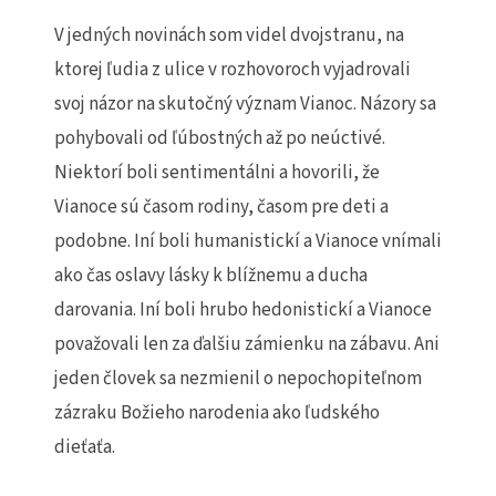
V jedných novinách som videl dvojstranu, na
ktorej ľudia z ulice v rozhovoroch vyjadrovali
svoj názor na skutočný význam Vianoc. Názory sa
pohybovali od ľúbostných až po neúctivé.
Niektorí boli sentimentálni a hovorili, že
Vianoce sú časom rodiny, časom pre deti a
podobne. Iní boli humanistickí a Vianoce vnímali
ako čas oslavy lásky k blížnemu a ducha
darovania. Iní boli hrubo hedonistickí a Vianoce
považovali len za ďalšiu zámienku na zábavu. Ani
jeden človek sa nezmienil o nepochopiteľnom
zázraku Božieho narodenia ako ľudského
dieťaťa.