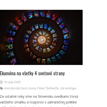
Ekuména na všetky 4 svetové strany
19. July 2025
kresťanský život
,
misia
,
Peter Štefančík
,
zlá teológia
Za ostatné roky sme na Slovensku svedkami čoraz
väčšieho zmätku a rozporov v zahraničnej politike