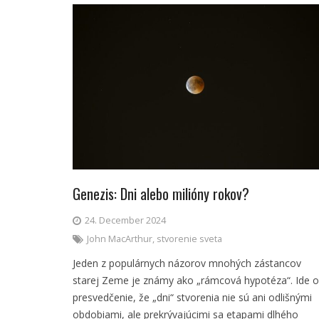
Genezis: Dni alebo milióny rokov?
24. December 2024
John MacArthur
,
stvorenie sveta
Jeden z populárnych názorov mnohých zástancov
starej Zeme je známy ako „rámcová hypotéza“. Ide o
presvedčenie, že „dni“ stvorenia nie sú ani odlišnými
obdobiami, ale prekrývajúcimi sa etapami dlhého