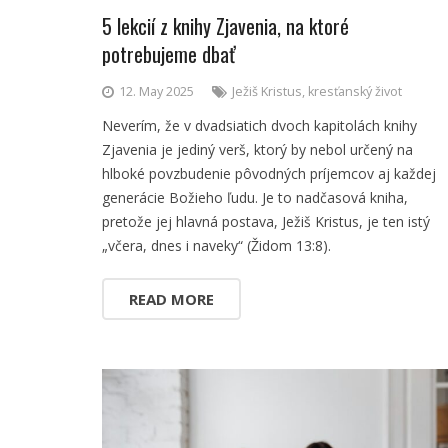
5 lekcií z knihy Zjavenia, na ktoré
potrebujeme dbať
12. May 2025
Ježiš Kristus
,
kresťanský život
Neverím, že v dvadsiatich dvoch kapitolách knihy
Zjavenia je jediný verš, ktorý by nebol určený na
hlboké povzbudenie pôvodných príjemcov aj každej
generácie Božieho ľudu. Je to nadčasová kniha,
pretože jej hlavná postava, Ježiš Kristus, je ten istý
„včera, dnes i naveky“ (Židom 13:8).
READ MORE