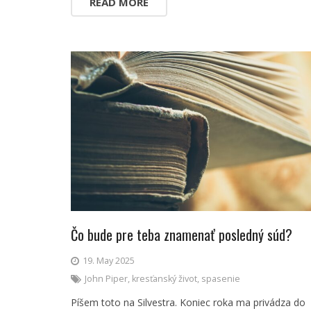
READ MORE
Čo bude pre teba znamenať posledný súd?
19. May 2025
John Piper
,
kresťanský život
,
spasenie
Píšem toto na Silvestra. Koniec roka ma privádza do