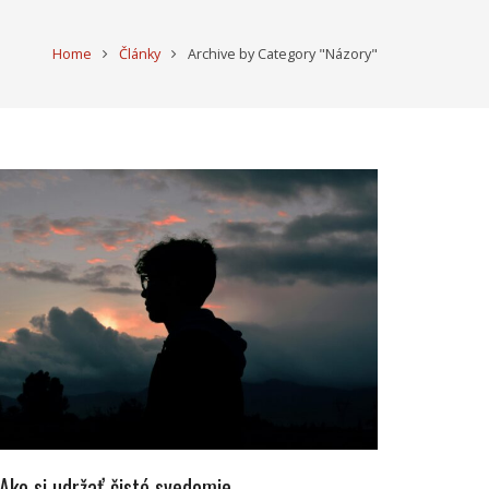
Home
Články
Archive by Category "Názory"
Ako si udržať čisté svedomie