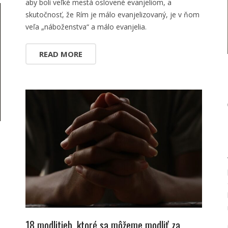
aby boli veľké mestá oslovené evanjeliom, a
skutočnosť, že Rím je málo evanjelizovaný, je v ňom
veľa „náboženstva“ a málo evanjelia.
READ MORE
18 modlitieb, ktoré sa môžeme modliť za