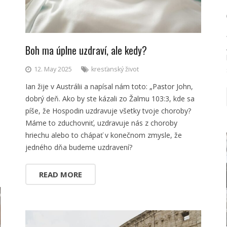
Boh ma úplne uzdraví, ale kedy?
12. May 2025
kresťanský život
Ian žije v Austrálii a napísal nám toto: „Pastor John,
dobrý deň. Ako by ste kázali zo Žalmu 103:3, kde sa
píše, že Hospodin uzdravuje všetky tvoje choroby?
Máme to zduchovniť, uzdravuje nás z choroby
hriechu alebo to chápať v konečnom zmysle, že
jedného dňa budeme uzdravení?
READ MORE