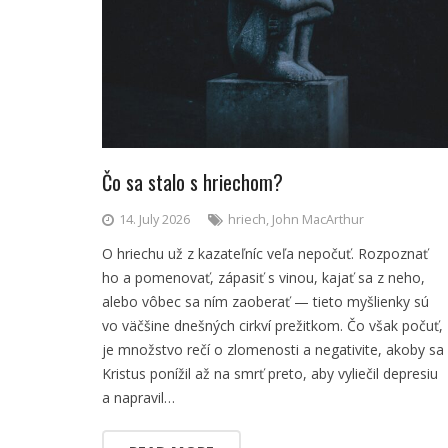
Čo sa stalo s hriechom?
14. July 2026
hriech
,
John MacArthur
O hriechu už z kazateľníc veľa nepočuť. Rozpoznať
ho a pomenovať, zápasiť s vinou, kajať sa z neho,
alebo vôbec sa ním zaoberať — tieto myšlienky sú
vo väčšine dnešných cirkví prežitkom. Čo však počuť,
je množstvo rečí o zlomenosti a negativite, akoby sa
Kristus ponížil až na smrť preto, aby vyliečil depresiu
a napravil…