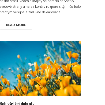
nášho štátu. Vedenie krajiny sa obracia na všetky
svetové strany a neraz koná v rozpore s tým, čo bolo
predtým verejne a zmluvne deklarované.
READ MORE
Boh všetkej dobroty