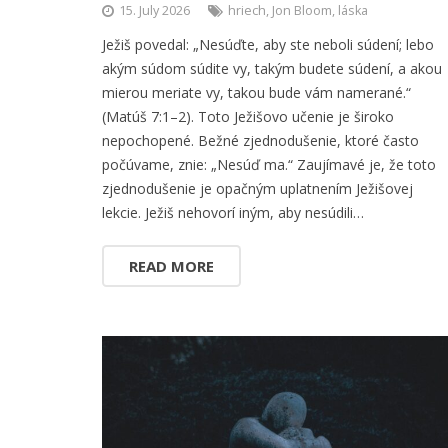
15. July 2026
hriech
,
Jon Bloom
,
láska
Ježiš povedal: „Nesúďte, aby ste neboli súdení; lebo
akým súdom súdite vy, takým budete súdení, a akou
mierou meriate vy, takou bude vám namerané.“
(Matúš 7:1–2). Toto Ježišovo učenie je široko
nepochopené. Bežné zjednodušenie, ktoré často
počúvame, znie: „Nesúď ma.“ Zaujímavé je, že toto
zjednodušenie je opačným uplatnením Ježišovej
lekcie. Ježiš nehovorí iným, aby nesúdili…
READ MORE