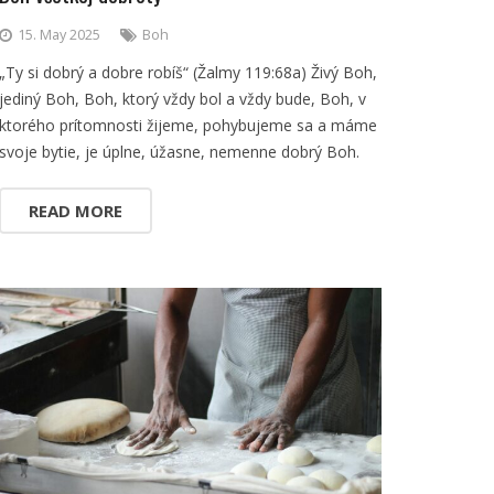
15. May 2025
Boh
„Ty si dobrý a dobre robíš“ (Žalmy 119:68a) Živý Boh,
jediný Boh, Boh, ktorý vždy bol a vždy bude, Boh, v
ktorého prítomnosti žijeme, pohybujeme sa a máme
svoje bytie, je úplne, úžasne, nemenne dobrý Boh.
READ MORE