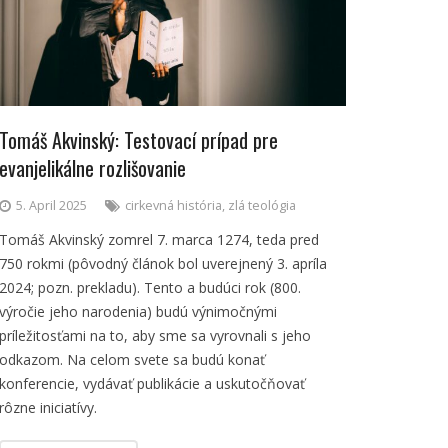
Tomáš Akvinský: Testovací prípad pre
evanjelikálne rozlišovanie
5. April 2025
cirkevná história
,
zlá teológia
Tomáš Akvinský zomrel 7. marca 1274, teda pred
750 rokmi (pôvodný článok bol uverejnený 3. apríla
2024; pozn. prekladu). Tento a budúci rok (800.
výročie jeho narodenia) budú výnimočnými
príležitosťami na to, aby sme sa vyrovnali s jeho
odkazom. Na celom svete sa budú konať
konferencie, vydávať publikácie a uskutočňovať
rôzne iniciatívy.