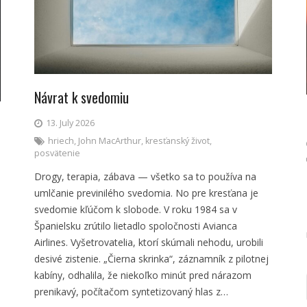
Návrat k svedomiu
13. July 2026
hriech
,
John MacArthur
,
kresťanský život
,
posvätenie
Drogy, terapia, zábava — všetko sa to používa na
umlčanie previnilého svedomia. No pre kresťana je
svedomie kľúčom k slobode. V roku 1984 sa v
Španielsku zrútilo lietadlo spoločnosti Avianca
Airlines. Vyšetrovatelia, ktorí skúmali nehodu, urobili
desivé zistenie. „Čierna skrinka“, záznamník z pilotnej
kabíny, odhalila, že niekoľko minút pred nárazom
prenikavý, počítačom syntetizovaný hlas z…