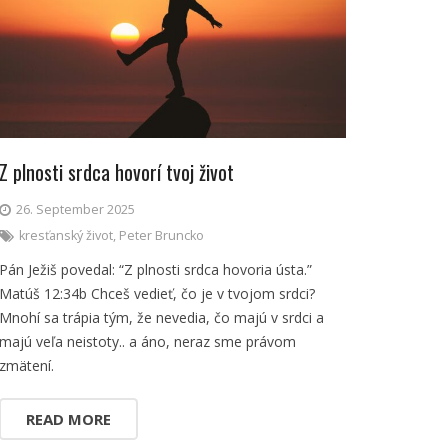
Z plnosti srdca hovorí tvoj život
26. September 2025
kresťanský život
,
Peter Bruncko
Pán Ježiš povedal: “Z plnosti srdca hovoria ústa.”
Matúš 12:34b Chceš vedieť, čo je v tvojom srdci?
Mnohí sa trápia tým, že nevedia, čo majú v srdci a
majú veľa neistoty.. a áno, neraz sme právom
zmätení.
READ MORE