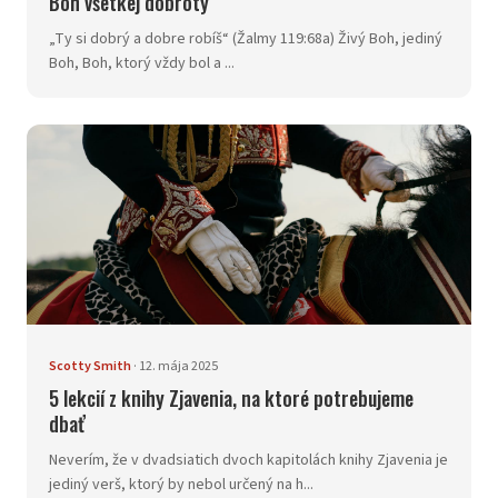
Boh všetkej dobroty
„Ty si dobrý a dobre robíš“ (Žalmy 119:68a) Živý Boh, jediný
Boh, Boh, ktorý vždy bol a ...
Scotty Smith
·
12. mája 2025
5 lekcií z knihy Zjavenia, na ktoré potrebujeme
dbať
Neverím, že v dvadsiatich dvoch kapitolách knihy Zjavenia je
jediný verš, ktorý by nebol určený na h...