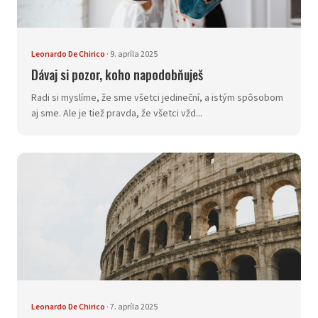
Leonardo De Chirico
·
9. apríla 2025
Dávaj si pozor, koho napodobňuješ
Radi si myslíme, že sme všetci jedineční, a istým spôsobom
aj sme. Ale je tiež pravda, že všetci vžd...
Leonardo De Chirico
·
7. apríla 2025