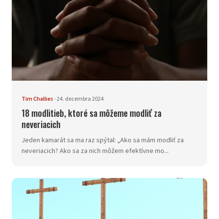
Tim Challies
·
24. decembra 2024
18 modlitieb, ktoré sa môžeme modliť za
neveriacich
Jeden kamarát sa ma raz spýtal: „Ako sa mám modliť za
neveriacich? Ako sa za nich môžem efektívne mo...