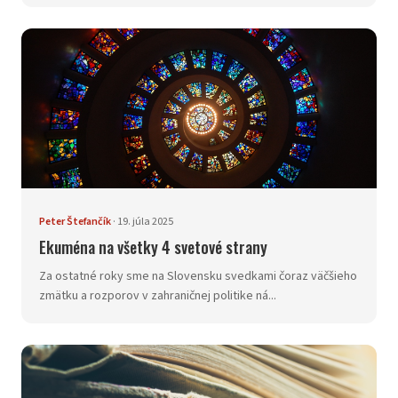
Peter Štefančík
·
19. júla 2025
Ekuména na všetky 4 svetové strany
Za ostatné roky sme na Slovensku svedkami čoraz väčšieho
zmätku a rozporov v zahraničnej politike ná...