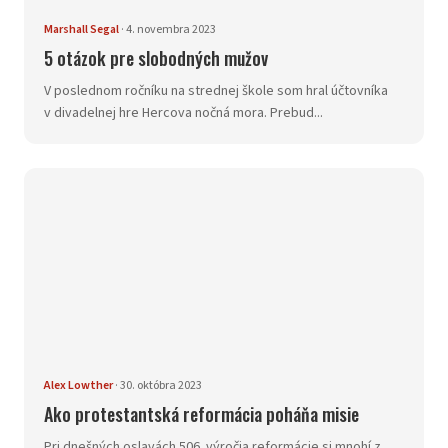
Marshall Segal
·
4. novembra 2023
5 otázok pre slobodných mužov
V poslednom ročníku na strednej škole som hral účtovníka
v divadelnej hre Hercova nočná mora. Prebud...
Alex Lowther
·
30. októbra 2023
Ako protestantská reformácia poháňa misie
Pri dnešných oslavách 506. výročia reformácie si mnohí z