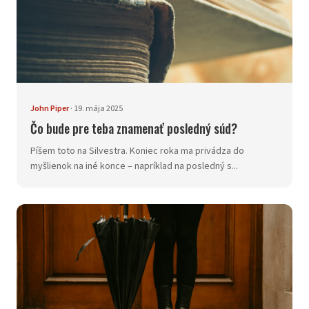
John Piper
·
19. mája 2025
Čo bude pre teba znamenať posledný súd?
Píšem toto na Silvestra. Koniec roka ma privádza do
myšlienok na iné konce – napríklad na posledný s...