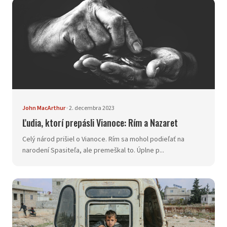
John MacArthur
·
2. decembra 2023
Ľudia, ktorí prepásli Vianoce: Rím a Nazaret
Celý národ prišiel o Vianoce. Rím sa mohol podieľať na
narodení Spasiteľa, ale premeškal to. Úplne p...