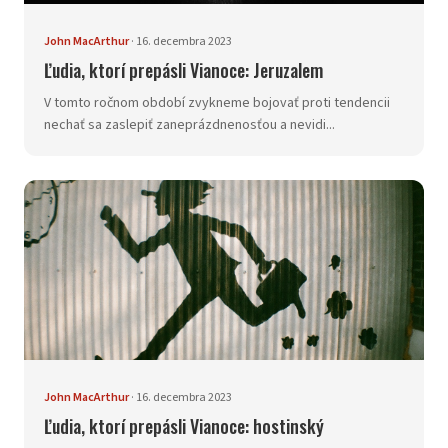
John MacArthur
·
16. decembra 2023
Ľudia, ktorí prepásli Vianoce: Jeruzalem
V tomto ročnom období zvykneme bojovať proti tendencii
nechať sa zaslepiť zaneprázdnenosťou a nevidi...
John MacArthur
·
16. decembra 2023
Ľudia, ktorí prepásli Vianoce: hostinský