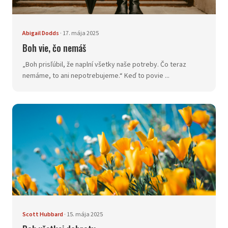
Abigail Dodds
·
17. mája 2025
Boh vie, čo nemáš
„Boh prisľúbil, že naplní všetky naše potreby. Čo teraz
nemáme, to ani nepotrebujeme.“ Keď to povie ...
Scott Hubbard
·
15. mája 2025