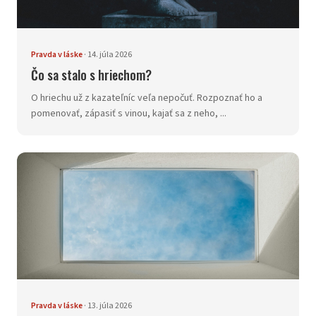
Pravda v láske
·
14. júla 2026
Čo sa stalo s hriechom?
O hriechu už z kazateľníc veľa nepočuť. Rozpoznať ho a
pomenovať, zápasiť s vinou, kajať sa z neho, ...
Pravda v láske
·
13. júla 2026