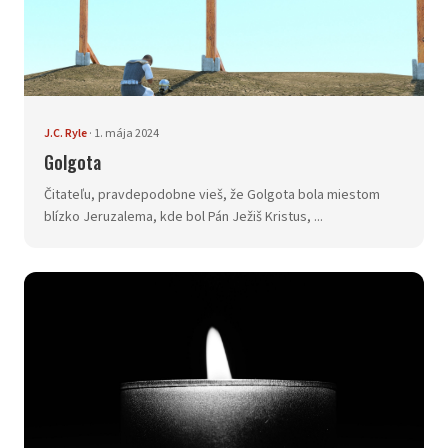
J.C. Ryle
·
1. mája 2024
Golgota
Čitateľu, pravdepodobne vieš, že Golgota bola miestom
blízko Jeruzalema, kde bol Pán Ježiš Kristus, ...