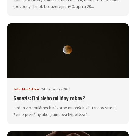
Tomáš Akvinský zomrel 7. marca 1274, teda pred 750 rokmi
(pôvodný článok bol uverejnený 3. apríla 20...
John MacArthur
·
24. decembra 2024
Genezis: Dni alebo milióny rokov?
Jeden z populárnych názorov mnohých zástancov starej
Zeme je známy ako „rámcová hypotéza“...