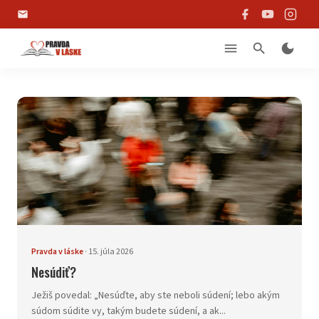
email
menu
search
dark_mode
Pravda v láske
·
15. júla 2026
Nesúdiť?
Ježiš povedal: „Nesúďte, aby ste neboli súdení; lebo akým
súdom súdite vy, takým budete súdení, a ak...