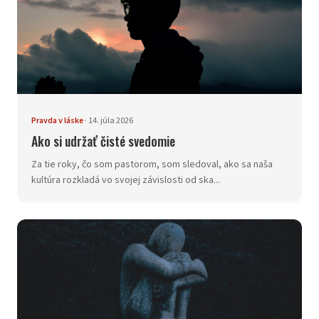
Pravda v láske
·
14. júla 2026
Ako si udržať čisté svedomie
Za tie roky, čo som pastorom, som sledoval, ako sa naša
kultúra rozkladá vo svojej závislosti od ska...