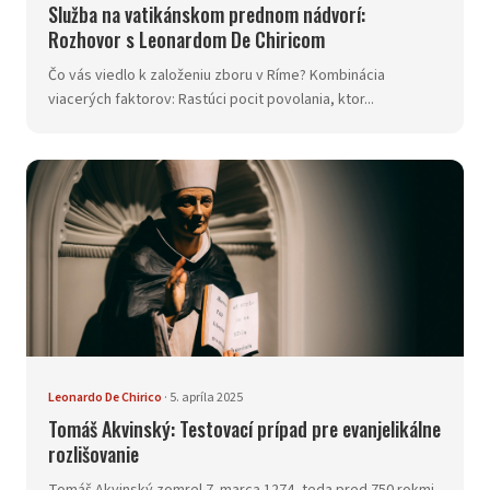
Služba na vatikánskom prednom nádvorí:
Rozhovor s Leonardom De Chiricom
Čo vás viedlo k založeniu zboru v Ríme? Kombinácia
viacerých faktorov: Rastúci pocit povolania, ktor...
Leonardo De Chirico
·
5. apríla 2025
Tomáš Akvinský: Testovací prípad pre evanjelikálne
rozlišovanie