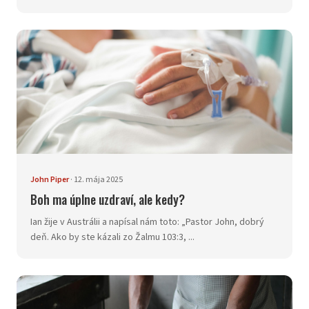
John Piper
·
12. mája 2025
Boh ma úplne uzdraví, ale kedy?
Ian žije v Austrálii a napísal nám toto: „Pastor John, dobrý
deň. Ako by ste kázali zo Žalmu 103:3, ...