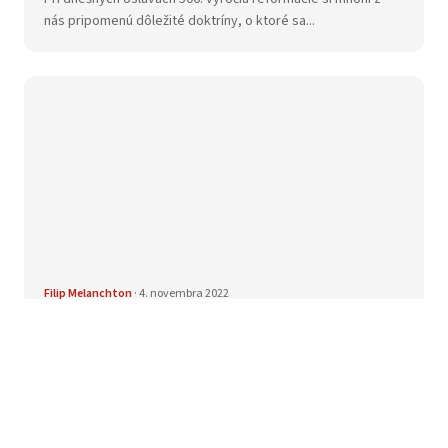
nás pripomenú dôležité doktríny, o ktoré sa...
Filip Melanchton
·
4. novembra 2022
Melanchton o slobodnej vôli
Nebudem sa opierať o názory ľudí a vysvetlím túto
záležitosť veľmi jednoducho a jasne. Všeobecne pov...