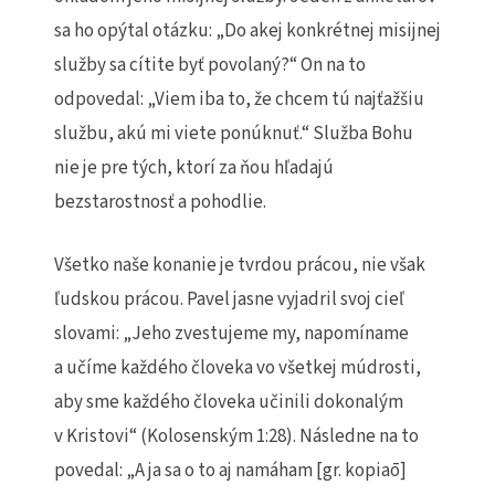
sa ho opýtal otázku: „Do akej konkrétnej misijnej
služby sa cítite byť povolaný?“ On na to
odpovedal: „Viem iba to, že chcem tú najťažšiu
službu, akú mi viete ponúknuť.“ Služba Bohu
nie je pre tých, ktorí za ňou hľadajú
bezstarostnosť a pohodlie.
Všetko naše konanie je tvrdou prácou, nie však
ľudskou prácou. Pavel jasne vyjadril svoj cieľ
slovami: „Jeho zvestujeme my, napomíname
a učíme každého človeka vo všetkej múdrosti,
aby sme každého človeka učinili dokonalým
v Kristovi“ (Kolosenským 1:28). Následne na to
povedal: „A ja sa o to aj namáham [gr. kopiaō]