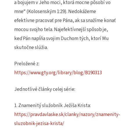
a bojujem v Jeho moci, ktorá mocne pôsobí vo
mne“ (Kolosenským 1:29). Nedokážeme
efektívne pracovať pre Pána, ak sa snažíme konať
mocou svojho tela. Najefektívnejší spôsob je,
keď Pán napĺňa svojim Duchom tých, ktorí Mu
skutočne slúžia.
Preložené z:
https://www.gty.org/library/blog/B190313
Jednotlivé články celej série:
1. Znamenitý služobník Ježiša Krista:
https://pravdavlaske.sk/clanky/nazory/znamenity-
sluzobnik-jezisa-krista/