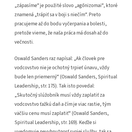
„zápasíme“ je použité slovo „agōnizomai“, ktoré
znamená „trápiť sa v boji s niečím“. Preto
pracujeme až do bodu vyčerpania a bolesti,
pretože vieme, že naša práca má dosah až do
večnosti.
Oswald Sanders raz napísal: „Ak človek pre
vodcovstvo nie je ochotný trpieť únavu, vždy
bude len priemerný“ (Oswald Sanders, Spiritual
Leadership, str. 175). Tak isto povedal:
„Skutočný slúžobník musí vždy zaplatiť za
vodcovstvo ťažkú daň a čím je viac rastie, tým
väčšiu cenu musí zaplatiť“ (Oswald Sanders,
Spiritual Leadership, str. 169). Keďže si
uvedomuje nevyhnutnosť svojej služby, tak sa