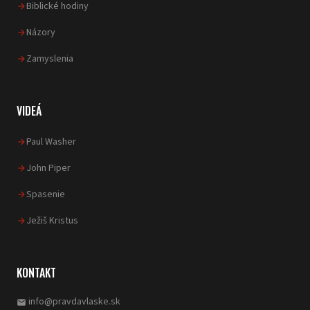
Biblické hodiny
Názory
Zamyslenia
VIDEÁ
Paul Washer
John Piper
Spasenie
Ježiš Kristus
KONTAKT
info@pravdavlaske.sk
email