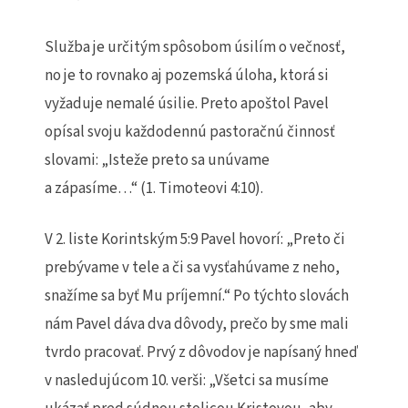
Služba je určitým spôsobom úsilím o večnosť,
no je to rovnako aj pozemská úloha, ktorá si
vyžaduje nemalé úsilie. Preto apoštol Pavel
opísal svoju každodennú pastoračnú činnosť
slovami: „Isteže preto sa unúvame
a zápasíme…“ (1. Timoteovi 4:10).
V 2. liste Korintským 5:9 Pavel hovorí: „Preto či
prebývame v tele a či sa vysťahúvame z neho,
snažíme sa byť Mu príjemní.“ Po týchto slovách
nám Pavel dáva dva dôvody, prečo by sme mali
tvrdo pracovať. Prvý z dôvodov je napísaný hneď
v nasledujúcom 10. verši: „Všetci sa musíme