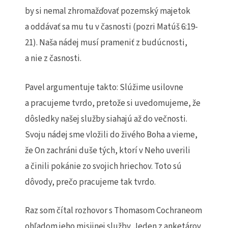
by si nemal zhromažďovať pozemský majetok
a oddávať sa mu tu v časnosti (pozri Matúš 6:19-
21). Naša nádej musí prameniť z budúcnosti,
a nie z časnosti.
Pavel argumentuje takto: Slúžime usilovne
a pracujeme tvrdo, pretože si uvedomujeme, že
dôsledky našej služby siahajú až do večnosti.
Svoju nádej sme vložili do živého Boha a vieme,
že On zachráni duše tých, ktorí v Neho uverili
a činili pokánie zo svojich hriechov. Toto sú
dôvody, prečo pracujeme tak tvrdo.
Raz som čítal rozhovor s Thomasom Cochraneom
ohľadom jeho misijnej služby. Jeden z anketárov