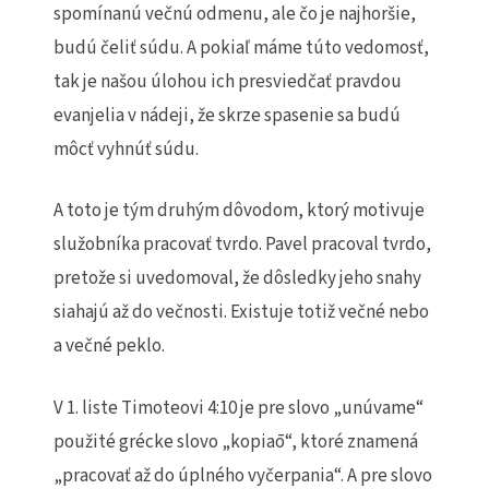
spomínanú večnú odmenu, ale čo je najhoršie,
budú čeliť súdu. A pokiaľ máme túto vedomosť,
tak je našou úlohou ich presviedčať pravdou
evanjelia v nádeji, že skrze spasenie sa budú
môcť vyhnúť súdu.
A toto je tým druhým dôvodom, ktorý motivuje
služobníka pracovať tvrdo. Pavel pracoval tvrdo,
pretože si uvedomoval, že dôsledky jeho snahy
siahajú až do večnosti. Existuje totiž večné nebo
a večné peklo.
V 1. liste Timoteovi 4:10 je pre slovo „unúvame“
použité grécke slovo „kopiaō“, ktoré znamená
„pracovať až do úplného vyčerpania“. A pre slovo