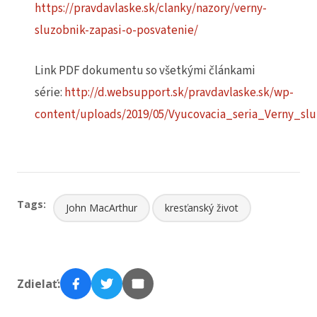
https://pravdavlaske.sk/clanky/nazory/verny-
sluzobnik-zapasi-o-posvatenie/
Link PDF dokumentu so všetkými článkami
série:
http://d.websupport.sk/pravdavlaske.sk/wp-
content/uploads/2019/05/Vyucovacia_seria_Verny_sl
Tags:
John MacArthur
kresťanský život
Zdielať: