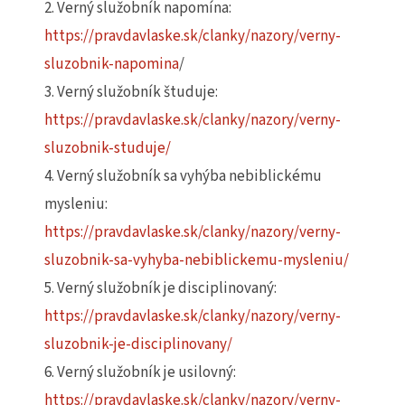
2. Verný služobník napomína:
https://pravdavlaske.sk/clanky/nazory/verny-
sluzobnik-napomina
/
3. Verný služobník študuje:
https://pravdavlaske.sk/clanky/nazory/verny-
sluzobnik-studuje/
4. Verný služobník sa vyhýba nebiblickému
mysleniu:
https://pravdavlaske.sk/clanky/nazory/verny-
sluzobnik-sa-vyhyba-nebiblickemu-mysleniu/
5. Verný služobník je disciplinovaný:
https://pravdavlaske.sk/clanky/nazory/verny-
sluzobnik-je-disciplinovany/
6. Verný služobník je usilovný:
https://pravdavlaske.sk/clanky/nazory/verny-