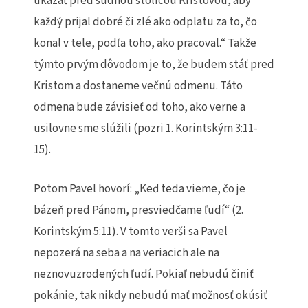
ukázať pred súdnou stolicou Kristovou, aby
každý prijal dobré či zlé ako odplatu za to, čo
konal v tele, podľa toho, ako pracoval.“ Takže
týmto prvým dôvodom je to, že budem stáť pred
Kristom a dostaneme večnú odmenu. Táto
odmena bude závisieť od toho, ako verne a
usilovne sme slúžili (pozri 1. Korintským 3:11-
15).
Potom Pavel hovorí: „Keď teda vieme, čo je
bázeň pred Pánom, presviedčame ľudí“ (2.
Korintským 5:11). V tomto verši sa Pavel
nepozerá na seba a na veriacich ale na
neznovuzrodených ľudí. Pokiaľ nebudú činiť
pokánie, tak nikdy nebudú mať možnosť okúsiť