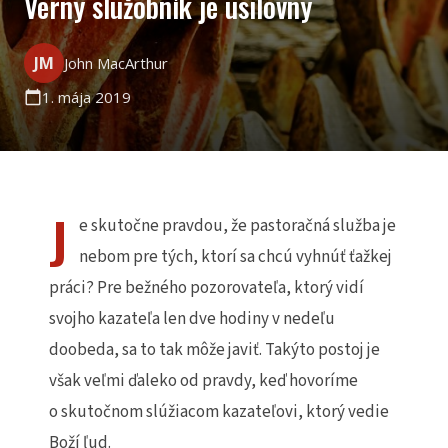
Verný služobník je usilovný
JM
John MacArthur
1. mája 2019
calendar_today
J
e skutočne pravdou, že pastoračná služba je
nebom pre tých, ktorí sa chcú vyhnúť ťažkej
práci? Pre bežného pozorovateľa, ktorý vidí
svojho kazateľa len dve hodiny v nedeľu
doobeda, sa to tak môže javiť. Takýto postoj je
však veľmi ďaleko od pravdy, keď hovoríme
o skutočnom slúžiacom kazateľovi, ktorý vedie
Boží ľud.