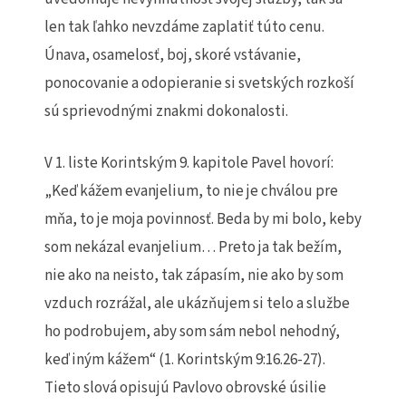
len tak ľahko nevzdáme zaplatiť túto cenu.
Únava, osamelosť, boj, skoré vstávanie,
ponocovanie a odopieranie si svetských rozkoší
sú sprievodnými znakmi dokonalosti.
V 1. liste Korintským 9. kapitole Pavel hovorí:
„Keď kážem evanjelium, to nie je chválou pre
mňa, to je moja povinnosť. Beda by mi bolo, keby
som nekázal evanjelium… Preto ja tak bežím,
nie ako na neisto, tak zápasím, nie ako by som
vzduch rozrážal, ale ukázňujem si telo a službe
ho podrobujem, aby som sám nebol nehodný,
keď iným kážem“ (1. Korintským 9:16.26-27).
Tieto slová opisujú Pavlovo obrovské úsilie