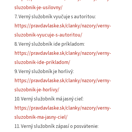
sluzobnik-je-usilovny/
7. Verný služobník vyučuje s autoritou:
https://pravdavlaske.sk/clanky/nazory/verny-
sluzobnik-vyucuje-s-autoritou/
8. Verný služobník ide príkladom:
https://pravdavlaske.sk/clanky/nazory/verny-
sluzobnik-ide-prikladom/
9. Verný služobník je horlivý:
https://pravdavlaske.sk/clanky/nazory/verny-
sluzobnik-je-horlivy/
10. Verný služobník má jasný cieľ:
https://pravdavlaske.sk/clanky/nazory/verny-
sluzobnik-ma-jasny-ciel/
11. Verný služobník zápasí o posvätenie: