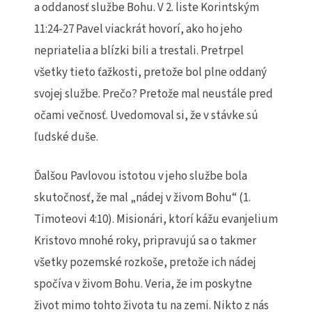
a oddanosť službe Bohu. V 2. liste Korintským
11:24-27 Pavel viackrát hovorí, ako ho jeho
nepriatelia a blízki bili a trestali. Pretrpel
všetky tieto ťažkosti, pretože bol plne oddaný
svojej službe. Prečo? Pretože mal neustále pred
očami večnosť. Uvedomoval si, že v stávke sú
ľudské duše.
Ďalšou Pavlovou istotou v jeho službe bola
skutočnosť, že mal „nádej v živom Bohu“ (1.
Timoteovi 4:10). Misionári, ktorí kážu evanjelium
Kristovo mnohé roky, pripravujú sa o takmer
všetky pozemské rozkoše, pretože ich nádej
spočíva v živom Bohu. Veria, že im poskytne
život mimo tohto života tu na zemi. Nikto z nás