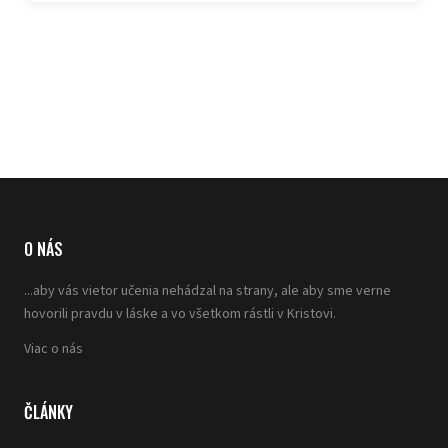
O NÁS
...aby vás vietor učenia nehádzal na strany, ale aby sme verne
hovorili pravdu v láske a vo všetkom rástli v Kristovi.
Viac o nás
ČLÁNKY