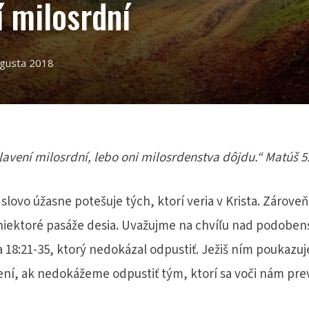
í milosrdní
ugusta 2018
lavení milosrdní, lebo oni milosrdenstva dôjdu.“ Matúš 5
 slovo úžasne potešuje tých, ktorí veria v Krista. Zárove
 niektoré pasáže desia. Uvažujme na chvíľu nad podobe
a 18:21-35, ktorý nedokázal odpustiť.
Ježiš ním poukazuje
í, ak nedokážeme odpustiť tým, ktorí sa voči nám prev