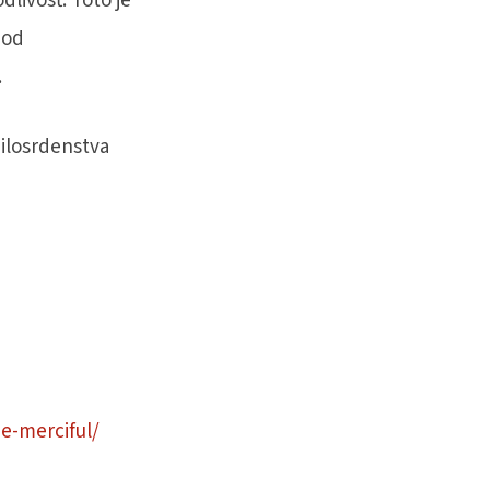
dlivosť. Toto je
pod
.
ilosrdenstva
e-merciful/