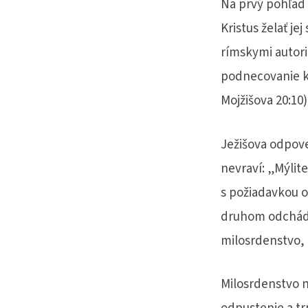
Na prvý pohľad s
Kristus želať je
rímskymi autori
podnecovanie k 
Mojžišova 20:10)
Ježišova odpove
nevraví: „Mýlite
s požiadavkou o
druhom odchádza
milosrdenstvo, 
Milosrdenstvo n