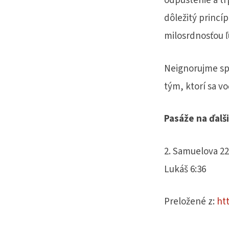
odpustenie a trp
dôležitý princí
milosrdnosťou ľ
Neignorujme spr
tým, ktorí sa vo
Pasáže na ďalš
2. Samuelova 22
Lukáš 6:36
Preložené z:
ht