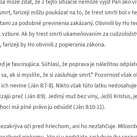
a môže zdať, že z tejto situácie nemôže vyjsť Pán ako ví
j smrť, farizeji môžu poukázať na to, že trest smrti bol v t
tami za podobné previnenia zakázaný. Obvinili by Ho te
vzbure. Ak by trest smrti ukameňovaním za cudzoložstv
, farizeji by Ho obvinili z popierania zákona.
ď je fascinujúca. Súhlasí, že poprava je náležitou odpla
 sa, ak si myslíte, že si zasluhuje smrť.“ Pozornosť však 
 ich nevine (Ján 8:7-8). Nikto však túto latku nedosahuje
jú preč (Ján 8:9). Jediný muž bez viny, Ježiš Kristus, j
hoci má plné právo ju odsúdiť (Ján 8:10-11).
ezakrýva oči pred hriechom, ani ho nezľahčuje. Milosr