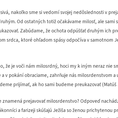
esivá, nakoľko sme si vedomí svojej nedôslednosti v pre
ruhým. Od ostatných totiž očakávame milosť, ale sami 
kazovať. Zabúdame, že ochota odpúšťať druhým ich pre
kom srdca, ktoré ohľadom spásy odpočíva v samotnom Je
o, že je voči nám milosrdný, hoci my k iným neraz nie s
 a v pokání obraciame, zahrňuje nás milosrdenstvom a u
udeme prijímať, ak ho sami budeme preukazovať (Matúš 5
tne znamená prejavovať milosrdenstvo? Odpoveď nachád
ákonníci a farizeji skúšajú Ježiša so ženou prichytenou p