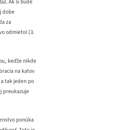
ťaz. Ak si bude
ej dobe
da za
o odmietol (3.
tou, keďže nikde
obracia na katov
 a tak jeden po
ej preukazuje
denstvo ponúka