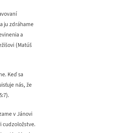
javovaní
sa ju zdráhame
vinenia a
žišovi (Matúš
me. Keď sa
isťuje nás, že
:7).
zame v Jánovi
ri cudzoložstve.