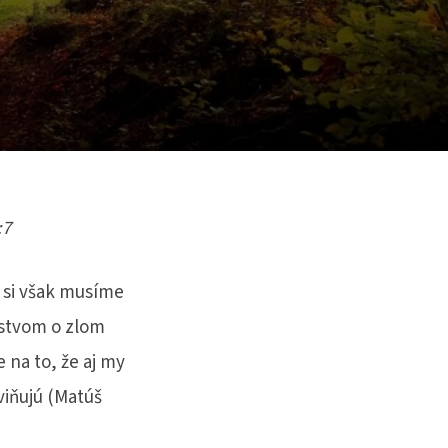
:7
ň si však musíme
nstvom o zlom
 na to, že aj my
iňujú (Matúš