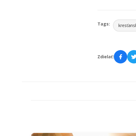
Tags:
kresťans
Zdielať: