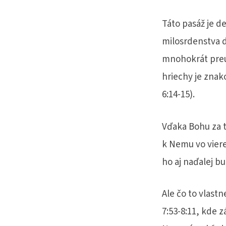
Táto pasáž je d
milosrdenstva d
mnohokrát preu
hriechy je zna
6:14-15).
Vďaka Bohu za t
k Nemu vo viere
ho aj naďalej b
Ale čo to vlas
7:53-8:11, kde z