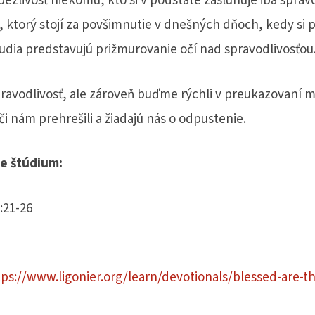
ezlivosť niekomu, kto si v podstate zasluhuje iba spravo
p, ktorý stojí za povšimnutie v dnešných dňoch, kedy si 
udia predstavujú prižmurovanie očí nad spravodlivosťou
avodlivosť, ale zároveň buďme rýchli v preukazovaní m
či nám prehrešili a žiadajú nás o odpustenie.
ie štúdium:
:21-26
tps://www.ligonier.org/learn/devotionals/blessed-are-th