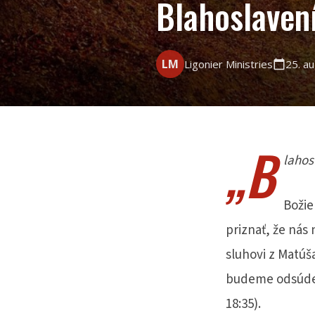
Blahoslaven
LM
Ligonier Ministries
25. a
calendar_today
„B
lahos
Božie
priznať, že nás
sluhovi z Matúš
budeme odsúden
18:35).