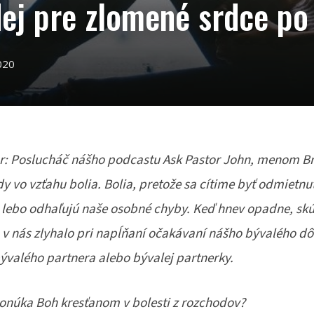
dej pre zlomené srdce po
020
r: Poslucháč nášho podcastu Ask Pastor John, menom Bri
 vo vzťahu bolia. Bolia, pretože sa cítime byť odmietnut
o, lebo odhaľujú naše osobné chyby. Keď hnev opadne, s
o v nás zlyhalo pri napĺňaní očakávaní nášho bývalého d
bývalého partnera alebo bývalej partnerky.
onúka Boh kresťanom v bolesti z rozchodov?