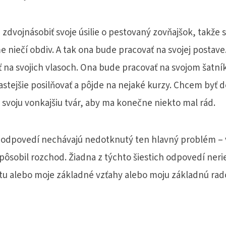
dvojnásobiť svoje úsilie o pestovaný zovňajšok, takže 
e niečí obdiv. A tak ona bude pracovať na svojej postav
 na svojich vlasoch. Ona bude pracovať na svojom šatní
astejšie posilňovať a pôjde na nejaké kurzy. Chcem byť 
svoju vonkajšiu tvár, aby ma konečne niekto mal rád.
o odpovedí nechávajú nedotknutý ten hlavný problém – 
spôsobil rozchod. Žiadna z týchto šiestich odpovedí neri
tu alebo moje základné vzťahy alebo moju základnú rado