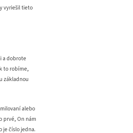
vyriešil tieto
i a dobrote
 to robíme,
ou základnou
milovaní alebo
o prvé, On nám
 je číslo jedna.