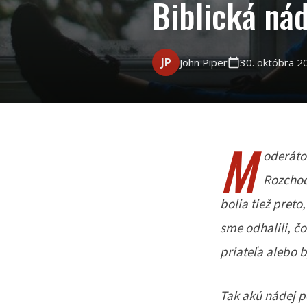
Biblická ná
JP
John Piper
30. októbra 2
calendar_today
M
oderáto
Rozchody
bolia tiež pret
sme odhalili, č
priateľa alebo 
Tak akú nádej p