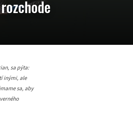
 rozchode
an, sa pýta:
í inými, ale
kúmame sa, aby
ôverného