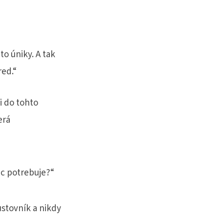
o úniky. A tak
red.“
i do tohto
erá
ec potrebuje?“
ustovník a nikdy