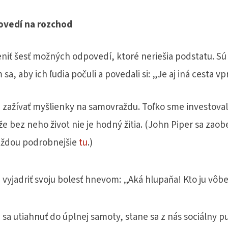
ovedí na rozchod
niť šesť možných odpovedí, ktoré neriešia podstatu. Sú t
a, aby ich ľudia počuli a povedali si: „Je aj iná cesta vp
zažívať myšlienky na samovraždu. Toľko sme investoval
že bez neho život nie je hodný žitia. (John Piper sa zaob
ždou podrobnejšie
tu
.)
yjadriť svoju bolesť hnevom: „Aká hlupaňa! Kto ju vôb
a utiahnuť do úplnej samoty, stane sa z nás sociálny p