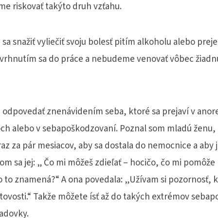
e riskovať takýto druh vzťahu.
a snažiť vyliečiť svoju bolesť pitím alkoholu alebo pre
vrhnutím sa do práce a nebudeme venovať vôbec žiadn
odpovedať znenávidením seba, ktoré sa prejaví v anor
ch alebo v sebapoškodzovaní. Poznal som mladú ženu, k
az za pár mesiacov, aby sa dostala do nemocnice a aby ju
om sa jej: „ Čo mi môžeš zdieľať – hocičo, čo mi pomôž
o to znamená?“ A ona povedala: „Užívam si pozornosť, 
tovosti.“ Takže môžete ísť až do takých extrémov seba
ladovky.