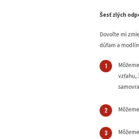
Šesť zlých odp
Dovoľte mi zmie
dúfam a modlím s
Môžeme 
vzťahu, 
samovra
Môžeme v
Môžeme s