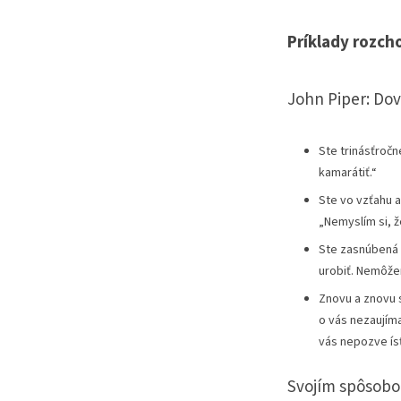
Príklady rozch
John Piper: Dov
Ste trinásťročn
kamarátiť.“
Ste vo vzťahu 
„Nemyslím si, ž
Ste zasnúbená 
urobiť. Nemôžem
Znovu a znovu s
o vás nezaujíma
vás nepozve ís
Svojím spôsobom