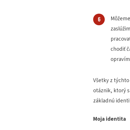
Môžeme z
zaslúžim
pracovať
chodiť č
opravím 
Všetky z týcht
otáznik, ktorý 
základnú identi
Moja identita