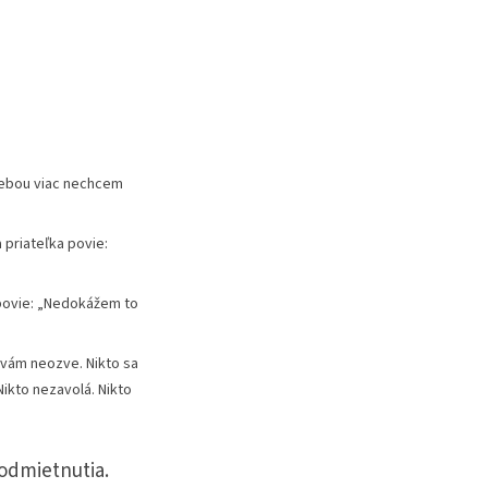
s tebou viac nechcem
 priateľka povie:
povie: „Nedokážem to
k vám neozve. Nikto sa
Nikto nezavolá. Nikto
odmietnutia.