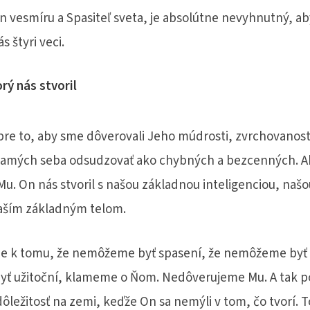
n vesmíru a Spasiteľ sveta, je absolútne nevyhnutný, aby 
s štyri veci.
rý nás stvoril
 pre to, aby sme dôverovali Jeho múdrosti, zvrchovanost
amých seba odsudzovať ako chybných a bezcenných. Ak
. On nás stvoril s našou základnou inteligenciou, naš
aším základným telom.
me k tomu, že nemôžeme byť spasení, že nemôžeme byť 
ť užitoční, klameme o Ňom. Nedôverujeme Mu. A tak p
ležitosť na zemi, keďže On sa nemýli v tom, čo tvorí. To