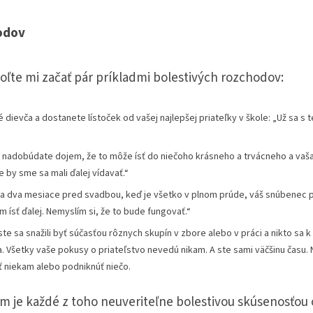
odov
oľte mi začať pár príkladmi bolestivých rozchodov:
é dievča a dostanete lístoček od vašej najlepšej priateľky v škole: „Už sa 
a nadobúdate dojem, že to môže ísť do niečoho krásneho a trvácneho a vaša
e by sme sa mali ďalej vídavať.“
a dva mesiace pred svadbou, keď je všetko v plnom prúde, váš snúbenec 
 ísť ďalej. Nemyslím si, že to bude fungovať.“
te sa snažili byť súčasťou rôznych skupín v zbore alebo v práci a nikto sa 
. Všetky vaše pokusy o priateľstvo nevedú nikam. A ste sami väčšinu času. 
ť niekam alebo podniknúť niečo.
 je každé z toho neuveriteľne bolestivou skúsenosťou 