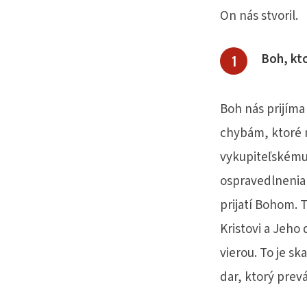
On nás stvoril.
Boh, kto
Boh nás prijíma
chybám, ktoré 
vykupiteľskému 
ospravedlnenia
prijatí Bohom. 
Kristovi a Jeho
vierou. To je sk
dar, ktorý prevá