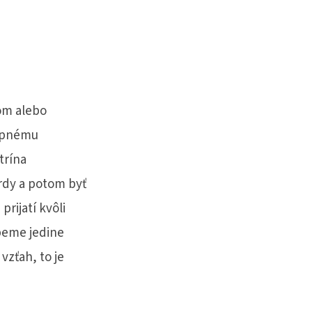
om alebo
tupnému
trína
rdy a potom byť
rijatí kvôli
opeme jedine
 vzťah, to je