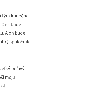
si tým konečne
e. Ona bude
ku. A on bude
dobrý spoločník,
veľký boľavý
eši moju
sť.