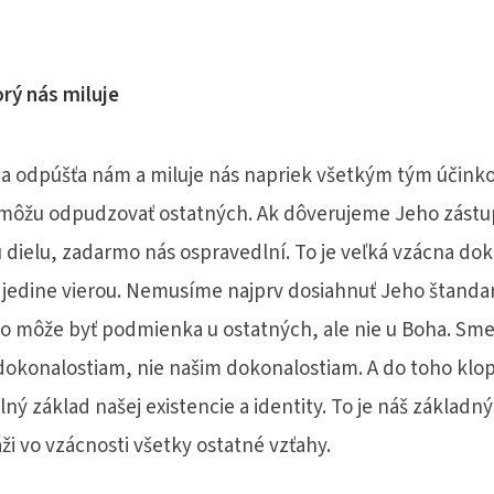
rý nás miluje
 a odpúšťa nám a miluje nás napriek všetkým tým účink
môžu odpudzovať ostatných. Ak dôverujeme Jeho zás
dielu, zadarmo nás ospravedlní. To je veľká vzácna dok
 jedine vierou. Nemusíme najprv dosiahnuť Jeho štanda
To môže byť podmienka u ostatných, ale nie u Boha. Sme p
 dokonalostiam, nie našim dokonalostiam. A do toho kl
alný základ našej existencie a identity. To je náš základný
ži vo vzácnosti všetky ostatné vzťahy.