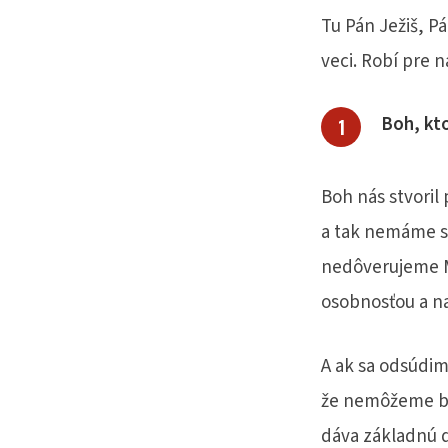
Tu Pán Ježiš, Pá
veci. Robí pre ná
Boh, kto
Boh nás stvoril
a tak nemáme s
nedôverujeme Mu
osobnosťou a n
A ak sa odsúdi
že nemôžeme by
dáva základnú dô