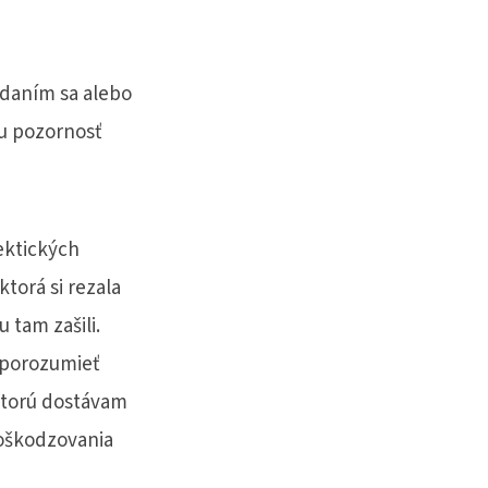
jedaním sa alebo
u pozornosť
ektických
torá si rezala
 tam zašili.
e porozumieť
ktorú dostávam
poškodzovania