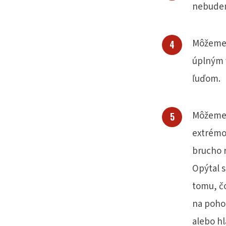
nebudem
Môžeme s
úplným 
ľuďom.
Môžeme 
extrémo
brucho r
Opýtal s
tomu, č
na poho
alebo h