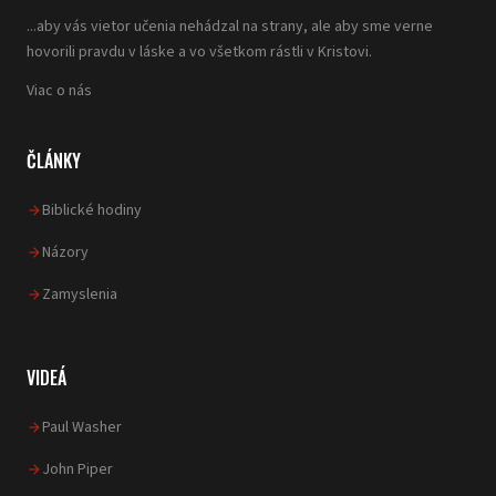
...aby vás vietor učenia nehádzal na strany, ale aby sme verne
hovorili pravdu v láske a vo všetkom rástli v Kristovi.
Viac o nás
ČLÁNKY
Biblické hodiny
Názory
Zamyslenia
VIDEÁ
Paul Washer
John Piper