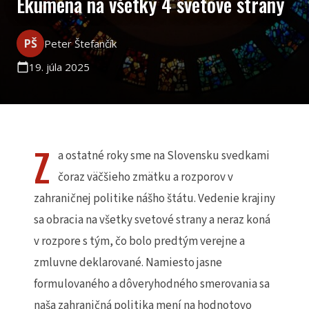
Ekuména na všetky 4 svetové strany
PŠ
Peter Štefančík
19. júla 2025
calendar_today
Z
a ostatné roky sme na Slovensku svedkami
čoraz väčšieho zmätku a rozporov v
zahraničnej politike nášho štátu. Vedenie krajiny
sa obracia na všetky svetové strany a neraz koná
v rozpore s tým, čo bolo predtým verejne a
zmluvne deklarované.
Namiesto jasne
formulovaného a dôveryhodného smerovania sa
naša zahraničná politika mení na hodnotovo