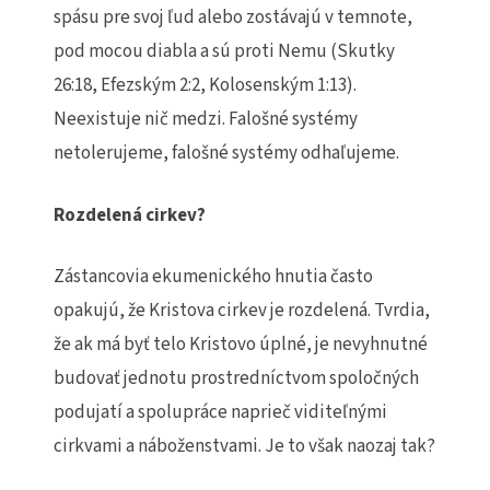
spásu pre svoj ľud alebo zostávajú v temnote,
pod mocou diabla a sú proti Nemu (Skutky
26:18, Efezským 2:2, Kolosenským 1:13).
Neexistuje nič medzi. Falošné systémy
netolerujeme, falošné systémy odhaľujeme.
Rozdelená cirkev?
Zástancovia ekumenického hnutia často
opakujú, že Kristova cirkev je rozdelená. Tvrdia,
že ak má byť telo Kristovo úplné, je nevyhnutné
budovať jednotu prostredníctvom spoločných
podujatí a spolupráce naprieč viditeľnými
cirkvami a náboženstvami. Je to však naozaj tak?