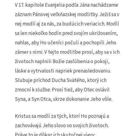
V 17. kapitole Evanjelia podľa Jána nachádzame
záznam Pánovej veľkňazskej modlitby. Ježiš sa v
nej modlí aj za nás, za budúcich veriacich. Modlí
sa len niekoľko hodín pred svojím ukrižovaním,
nahlas, aby Ho učeníci počuli a pochopili Jeho
zámer s nimi. V tejto modlitbe prosí, aby sa v ich
životoch naplnili Božie zasľúbenia o pokoji,
láske a vytrvalosti napriek prenasledovaniu.
Sľubuje príchod Ducha Svätého, ktorý ich
zmocní k službe. Prosí tiež, aby Otec oslávil
Syna, a Syn Otca, skrze dokonanie Jeho vôle.
Kristus sa modlí za tých, ktorí Ho poznajú a
zachovávajú Jeho slovo vo svojich životoch.
Práve to je dôkaz ich skutočnej viery: