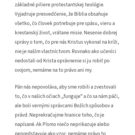
základné piliere protestantskej teológie.
Vyjadruje presvedčenie, že Biblia obsahuje
všetko, čo človek potrebuje pre spásu, vieru a
kresťanský život, vrátane misie. Nesenie dobrej
správy o tom, čo pre nás Kristus vykonal na kríži,
nie je naším vlastníctvom. Rovnako ako učeníci
nedostali od Krista oprávnenie si ju robiť po
svojom, nemáme na to právo ani my.
Pán nás nepovoláva, aby sme robili a zvestovali
to, čo v našich očiach „funguje“ a čo sa nám páči,
ale boli vernými správcami Božích spôsobov a
právd. Neprekračujme hranice toho, čo je
napísané. Ak Písmo niečo neprikazuje alebo
nepredstavuje ako vzor, nemáme právo to