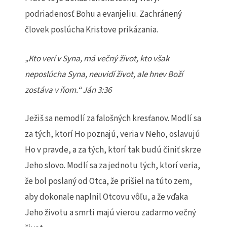
podriadenosť Bohu a evanjeliu. Zachránený
človek poslúcha Kristove prikázania.
„Kto verí v Syna, má večný život, kto však
neposlúcha Syna, neuvidí život, ale hnev Boží
zostáva v ňom.“ Ján 3:36
Ježiš sa nemodlí za falošných kresťanov. Modlí sa
za tých, ktorí Ho poznajú, veria v Neho, oslavujú
Ho v pravde, a za tých, ktorí tak budú činiť skrze
Jeho slovo. Modlí sa za jednotu tých, ktorí veria,
že bol poslaný od Otca, že prišiel na túto zem,
aby dokonale naplnil Otcovu vôľu, a že vďaka
Jeho životu a smrti majú vierou zadarmo večný