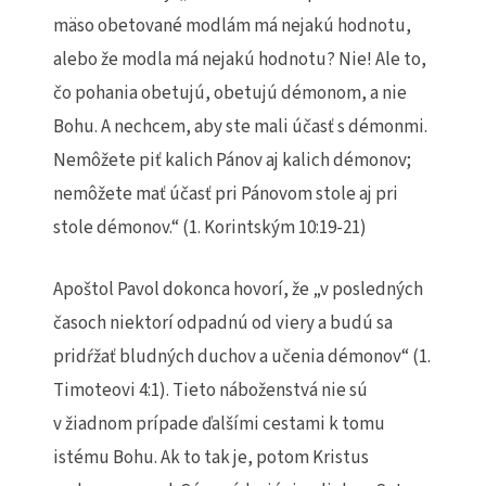
mäso obetované modlám má nejakú hodnotu,
alebo že modla má nejakú hodnotu? Nie! Ale to,
čo pohania obetujú, obetujú démonom, a nie
Bohu. A nechcem, aby ste mali účasť s démonmi.
Nemôžete piť kalich Pánov aj kalich démonov;
nemôžete mať účasť pri Pánovom stole aj pri
stole démonov.“ (1. Korintským 10:19-21)
Apoštol Pavol dokonca hovorí, že „v posledných
časoch niektorí odpadnú od viery a budú sa
pridŕžať bludných duchov a učenia démonov“ (1.
Timoteovi 4:1). Tieto náboženstvá nie sú
v žiadnom prípade ďalšími cestami k tomu
istému Bohu. Ak to tak je, potom Kristus