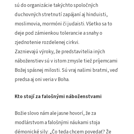
sú do organizácie takýchto spoločných
duchovných stretnutí zapájaní aj hinduisti,
moslimovia, mormóni či judaisti. Všetko sa to
deje pod zámienkou tolerancie a snahy o
zjednotenie rozdelenej cirkvi.
Zaznievajú výroky, že predstavitelia iných
náboženstiev sú v istom zmysle tiež príjemcami
Božej spásnej milosti. Sú vraj našimi bratmi, veď
predsa aj oni veria v Boha.
Kto stojí za falošnými náboženstvami
Božie slovo nám ale jasne hovorí, že za
modlárstvom a falošnými náukami stoja
démonické sily: „Čo teda chcem povedať? Že