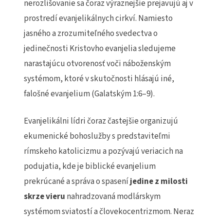
nerozlišovanie sa čoraz výraznejšie prejavujú aj v
prostredí evanjelikálnych cirkví. Namiesto
jasného a zrozumiteľného svedectva o
jedinečnosti Kristovho evanjelia sledujeme
narastajúcu otvorenosť voči náboženským
systémom, ktoré v skutočnosti hlásajú iné,
falošné evanjelium (Galatským 1:6–9).
Evanjelikálni lídri čoraz častejšie organizujú
ekumenické bohoslužby s predstaviteľmi
rímskeho katolicizmu a pozývajú veriacich na
podujatia, kde je biblické evanjelium
prekrúcané a správa o spasení
jedine z milosti
skrze vieru
nahradzovaná modlárskym
systémom sviatostí a človekocentrizmom. Neraz