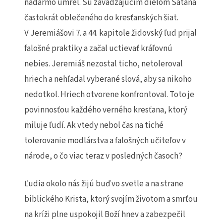
nadarmo umrel. Sú zavádzajúcim dielom Satana
častokrát oblečeného do kresťanských šiat.
V Jeremiášovi 7. a 44. kapitole židovský ľud prijal
falošné praktiky a začal uctievať kráľovnú
nebies. Jeremiáš nezostal ticho, netoleroval
hriech a nehľadal vyberané slová, aby sa nikoho
nedotkol. Hriech otvorene konfrontoval. Toto je
povinnosťou každého verného kresťana, ktorý
miluje ľudí. Ak vtedy nebol čas na tiché
tolerovanie modlárstva a falošných učiteľov v
národe, o čo viac teraz v posledných časoch?
Ľudia okolo nás žijú buď vo svetle a na strane
biblického Krista, ktorý svojím životom a smrťou
na kríži plne uspokojil Boží hnev a zabezpečil