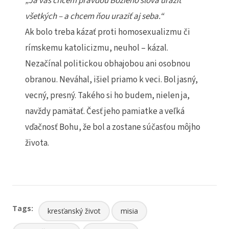
„Ja vás chcem pravdou Božieho slova uraziť
všetkých – a chcem ňou uraziť aj seba.“
Ak bolo treba kázať proti homosexualizmu či
rímskemu katolicizmu, neuhol – kázal.
Nezačínal politickou obhajobou ani osobnou
obranou. Neváhal, išiel priamo k veci. Bol jasný,
vecný, presný. Takého si ho budem, nielen ja,
navždy pamätať. Česť jeho pamiatke a veľká
vďačnosť Bohu, že bol a zostane súčasťou môjho
života.
Tags:
kresťanský život
misia