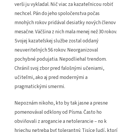
verši ju vykladal. Nič viac za kazateľnicou robiť
nechcel. Pán do jeho spoločenstva počas
mnohých rokov pridával desiatky nových členov
mesačne. Väčšina z nich mala menej než 30 rokov.
Svojej kazateľskej službe zostal oddaný
neuveriteľných 56 rokov. Neorganizoval
pochybné podujatia. Nepodliehal trendom.
Chránil svoj zbor pred falošnými učeniami,
učiteľmi, ako aj pred modernými a
pragmatickými smermi.
Nepoznám nikoho, kto by tak jasne a presne
pomenovával odklony od Písma. Často ho
obviňovali z arogancie a netolerancie – no k
hriechu netreba byť tolerantný. Tisíce ľudí, ktorí