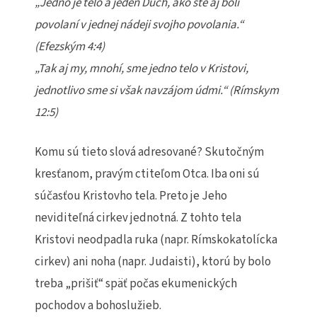
„Jedno je telo a jeden Duch, ako ste aj boli
povolaní v jednej nádeji svojho povolania.“
(Efezským 4:4)
„Tak aj my, mnohí, sme jedno telo v Kristovi,
jednotlivo sme si však navzájom údmi.“ (Rímskym
12:5)
Komu sú tieto slová adresované? Skutočným
kresťanom, pravým ctiteľom Otca. Iba oni sú
súčasťou Kristovho tela. Preto je Jeho
neviditeľná cirkev jednotná. Z tohto tela
Kristovi neodpadla ruka (napr. Rímskokatolícka
cirkev) ani noha (napr. Judaisti), ktorú by bolo
treba „prišiť“ späť počas ekumenických
pochodov a bohoslužieb.