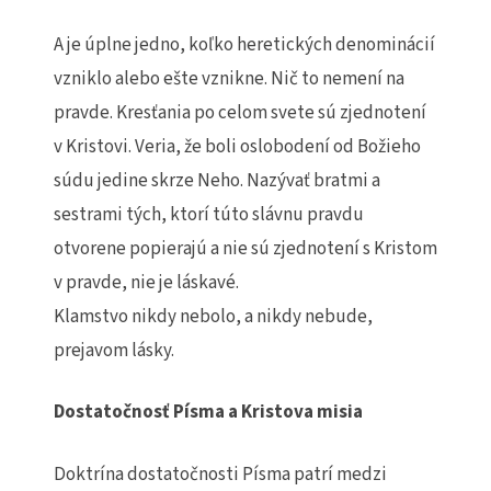
A je úplne jedno, koľko heretických denominácií
vzniklo alebo ešte vznikne. Nič to nemení na
pravde. Kresťania po celom svete sú zjednotení
v Kristovi. Veria, že boli oslobodení od Božieho
súdu jedine skrze Neho. Nazývať bratmi a
sestrami tých, ktorí túto slávnu pravdu
otvorene popierajú a nie sú zjednotení s Kristom
v pravde, nie je láskavé.
Klamstvo nikdy nebolo, a nikdy nebude,
prejavom lásky.
Dostatočnosť Písma a Kristova misia
Doktrína dostatočnosti Písma patrí medzi