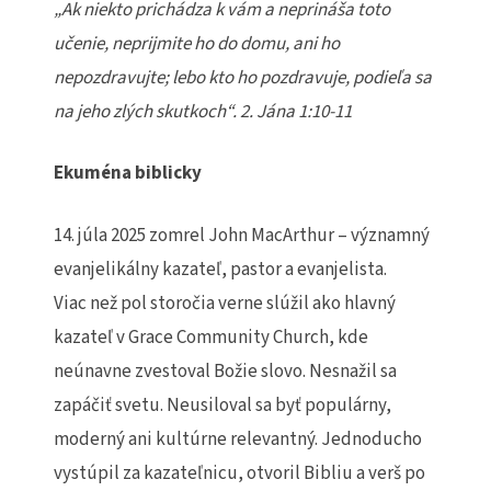
„Ak niekto prichádza k vám a neprináša toto
učenie, neprijmite ho do domu, ani ho
nepozdravujte; lebo kto ho pozdravuje, podieľa sa
na jeho zlých skutkoch“. 2. Jána 1:10-11
Ekuména biblicky
14. júla 2025 zomrel John MacArthur – významný
evanjelikálny kazateľ, pastor a evanjelista.
Viac než pol storočia verne slúžil ako hlavný
kazateľ v Grace Community Church, kde
neúnavne zvestoval Božie slovo. Nesnažil sa
zapáčiť svetu. Neusiloval sa byť populárny,
moderný ani kultúrne relevantný. Jednoducho
vystúpil za kazateľnicu, otvoril Bibliu a verš po