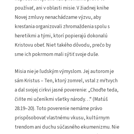
používať, ani v oblasti misie. V žiadnej knihe
Novej zmluvy nenachádzame výzvu, aby
kresťania organizovali zhromaždenia spolu s
heretikmi a tými, ktorí popierajú dokonalú
Kristovu obeť. Niet takého dôvodu, prečo by
sme ich pokrmom mali sýtiť svoje duše.
Misia nie je ľudským výmyslom. Jej autorom je
sám Kristus – Ten, ktorý zomrel, vstal z mŕtvych
a dal svojej cirkvi jasné poverenie: „Choďte teda,
čiňte mi učeníkmi všetky národy…“ (Matúš
28:19–20). Toto poverenie nemáme právo
prispôsobovať vlastnému vkusu, kultúrnym
trendom ani duchu súčasného ekumenizmu. Nie