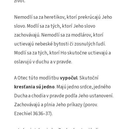
život.
Nemodlí sa za heretikov, ktorí prekrúcajú Jeho
slovo. Modlí sa za tých, ktorí Jeho slovo
zachovávajú. Nemodlí sa za modlárov, ktorí
uctievajú nebeské bytosti či zosnulých ľudí.
Modlí sa za tých, ktorí Ho skutočne uctievajú a
oslavujú v duchu a v pravde.
A Otec túto modlitbu
vypočul
. Skutoční
kresťania sú jedno
. Majú jedno srdce, jedného
Ducha a chodia v pravde podľa Jeho ustanovení.
Zachovávajú a plnia Jeho príkazy (porov.
Ezechiel 36:36–37).