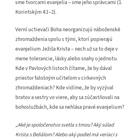
sme tvorcami evanjelia – sme jeho správcami (1.
Korintským 4:1–2).
Verní uctievači Boha neorganizujú náboženské
zhromaždenia spolu s tými, ktorí popierajú
evanjelium Ježiša Krista – nech už sa to deje v
mene tolerancie, lásky alebo snahy o jednotu.
Kde v Pavlových listoch čítame, že by dával
priestor falošným učiteľom v cirkevných
zhromaždeniach? Kde vidíme, že by vyzýval
bratov a sestry vo viere, aby sa zúčastňovali na
bohoslužbách, kde sa nehlása pravé evanjelium?
„Aké je spoločenstvo svetla s tmou? Aký súlad
Krista s Beliálom? Alebo aký podiel má veriaci s