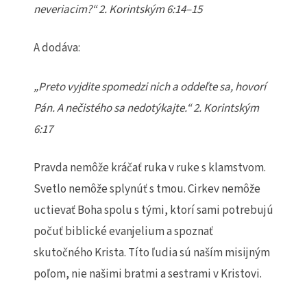
neveriacim?“ 2. Korintským 6:14–15
A dodáva:
„Preto vyjdite spomedzi nich a oddeľte sa, hovorí
Pán. A nečistého sa nedotýkajte.“ 2. Korintským
6:17
Pravda nemôže kráčať ruka v ruke s klamstvom.
Svetlo nemôže splynúť s tmou. Cirkev nemôže
uctievať Boha spolu s tými, ktorí sami potrebujú
počuť biblické evanjelium a spoznať
skutočného Krista. Títo ľudia sú naším misijným
poľom, nie našimi bratmi a sestrami v Kristovi.