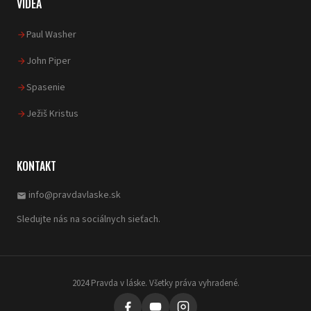
VIDEÁ
Paul Washer
John Piper
Spasenie
Ježiš Kristus
KONTAKT
info@pravdavlaske.sk
email
Sledujte nás na sociálnych sieťach.
2024 Pravda v láske. Všetky práva vyhradené.