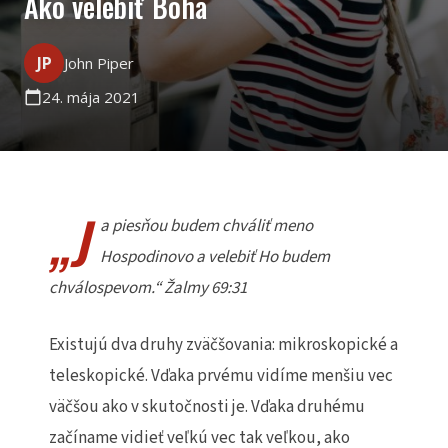
Ako velebiť Boha
JP
John Piper
24. mája 2021
calendar_today
„J
a piesňou budem chváliť meno
Hospodinovo a velebiť Ho budem
chválospevom.“ Žalmy 69:31
Existujú dva druhy zväčšovania: mikroskopické a
teleskopické. Vďaka prvému vidíme menšiu vec
väčšou ako v skutočnosti je. Vďaka druhému
začíname vidieť veľkú vec tak veľkou, ako