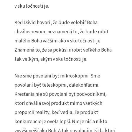
v skutočnosti je.
Keď Dávid hovorí, že bude velebiť Boha
chválospevom, neznamená to, že bude robiť
malého Boha väčším ako v skutočnosti je.
Znamená to, že sa pokúsi urobiť veľkého Boha
tak veľkým, akým v skutočnosti je.
Nie sme povolaní byť mikroskopmi. Sme
povolaní byť teleskopmi, ďalekohľadmi.
Kresťania nie sú povolaní byť podvodníkmi,
ktorí chvália svoj produkt mimo všetkých
proporcií reality, keď vedia, že produkt
konkurencie je oveľa lepší. Nie je nič a nikto
vyvýšenejší ako Boh. A tak povolaním tých, ktorí