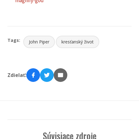
magnify-god
Tags:
John Piper
kresťanský život
Zdielať:
Súvisiace zdroje