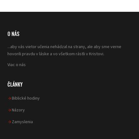
O NÁS
...aby vás vietor učenia nehádzal na strany, ale aby sme verne
hovorili pravdu v láske a vo všetkom rástli v Kristovi.
Viac o nás
ČLÁNKY
Biblické hodiny
Názory
Zamyslenia