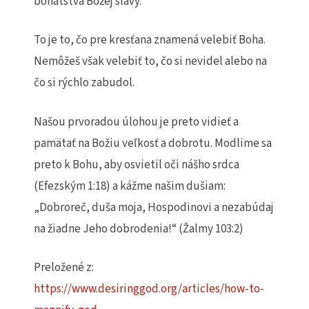
bohatstva Božej slávy.
To je to, čo pre kresťana znamená velebiť Boha.
Nemôžeš však velebiť to, čo si nevidel alebo na
čo si rýchlo zabudol.
Našou prvoradou úlohou je preto vidieť a
pamätať na Božiu veľkosť a dobrotu. Modlime sa
preto k Bohu, aby osvietil oči nášho srdca
(Efezským 1:18) a kážme našim dušiam:
„Dobroreč, duša moja, Hospodinovi a nezabúdaj
na žiadne Jeho dobrodenia!“ (Žalmy 103:2)
Preložené z:
https://www.desiringgod.org/articles/how-to-