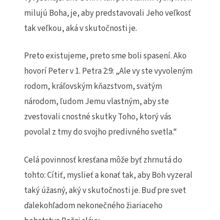
milujú Boha, je, aby predstavovali Jeho veľkosť
tak veľkou, aká v skutočnosti je.
Preto existujeme, preto sme boli spasení. Ako
hovorí Peter v 1. Petra 2:9: „Ale vy ste vyvoleným
rodom, kráľovským kňazstvom, svätým
národom, ľudom Jemu vlastným, aby ste
zvestovali cnostné skutky Toho, ktorý vás
povolal z tmy do svojho predivného svetla.“
Celá povinnosť kresťana môže byť zhrnutá do
tohto: Cítiť, myslieť a konať tak, aby Boh vyzeral
taký úžasný, aký v skutočnosti je. Buď pre svet
ďalekohľadom nekonečného žiariaceho