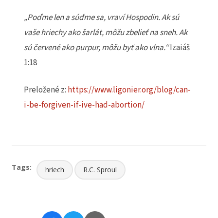
„Poďme len a súďme sa, vraví Hospodin. Ak sú
vaše hriechy ako šarlát, môžu zbelieť na sneh. Ak
sú červené ako purpur, môžu byť ako vlna.“
Izaiáš
1:18
Preložené z:
https://www.ligonier.org/blog/can-
i-be-forgiven-if-ive-had-abortion/
Tags:
hriech
R.C. Sproul