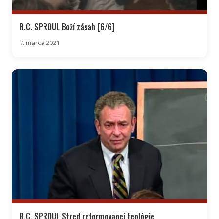
R.C. SPROUL Boží zásah [6/6]
7. marca 2021
R.C. SPROUL Stred reformovanej teológie