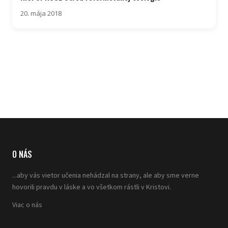
20. mája 2018
O NÁS
...aby vás vietor učenia nehádzal na strany, ale aby sme verne
hovorili pravdu v láske a vo všetkom rástli v Kristovi.
Viac o nás