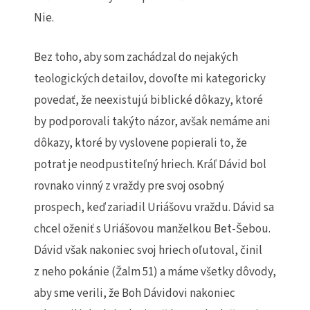
Nie.
Bez toho, aby som zachádzal do nejakých
teologických detailov, dovoľte mi kategoricky
povedať, že neexistujú biblické dôkazy, ktoré
by podporovali takýto názor, avšak nemáme ani
dôkazy, ktoré by vyslovene popierali to, že
potrat je neodpustiteľný hriech. Kráľ Dávid bol
rovnako vinný z vraždy pre svoj osobný
prospech, keď zariadil Uriášovu vraždu. Dávid sa
chcel oženiť s Uriášovou manželkou Bet-Šebou.
Dávid však nakoniec svoj hriech oľutoval, činil
z neho pokánie (Žalm 51) a máme všetky dôvody,
aby sme verili, že Boh Dávidovi nakoniec