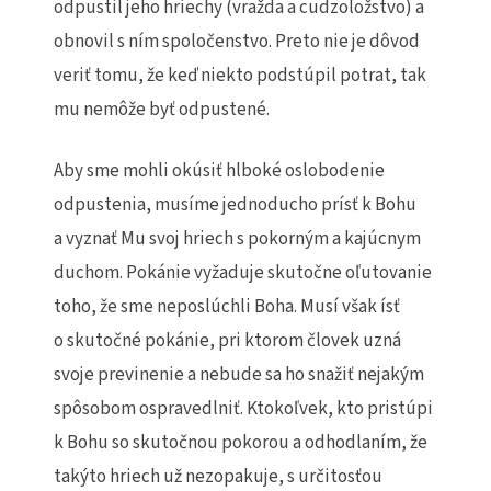
odpustil jeho hriechy (vražda a cudzoložstvo) a
obnovil s ním spoločenstvo. Preto nie je dôvod
veriť tomu, že keď niekto podstúpil potrat, tak
mu nemôže byť odpustené.
Aby sme mohli okúsiť hlboké oslobodenie
odpustenia, musíme jednoducho prísť k Bohu
a vyznať Mu svoj hriech s pokorným a kajúcnym
duchom. Pokánie vyžaduje skutočne oľutovanie
toho, že sme neposlúchli Boha. Musí však ísť
o skutočné pokánie, pri ktorom človek uzná
svoje previnenie a nebude sa ho snažiť nejakým
spôsobom ospravedlniť. Ktokoľvek, kto pristúpi
k Bohu so skutočnou pokorou a odhodlaním, že
takýto hriech už nezopakuje, s určitosťou