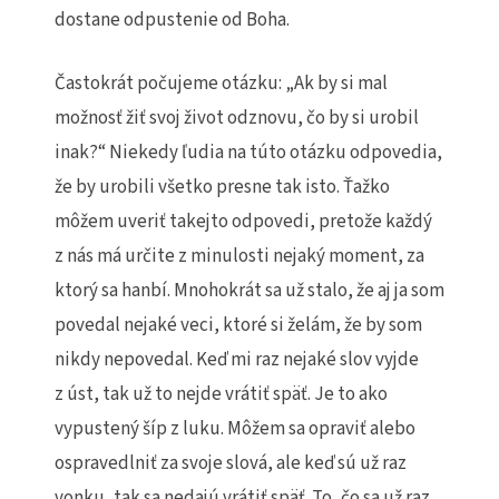
dostane odpustenie od Boha.
Častokrát počujeme otázku: „Ak by si mal
možnosť žiť svoj život odznovu, čo by si urobil
inak?“ Niekedy ľudia na túto otázku odpovedia,
že by urobili všetko presne tak isto. Ťažko
môžem uveriť takejto odpovedi, pretože každý
z nás má určite z minulosti nejaký moment, za
ktorý sa hanbí. Mnohokrát sa už stalo, že aj ja som
povedal nejaké veci, ktoré si želám, že by som
nikdy nepovedal. Keď mi raz nejaké slov vyjde
z úst, tak už to nejde vrátiť späť. Je to ako
vypustený šíp z luku. Môžem sa opraviť alebo
ospravedlniť za svoje slová, ale keď sú už raz
vonku, tak sa nedajú vrátiť späť. To, čo sa už raz