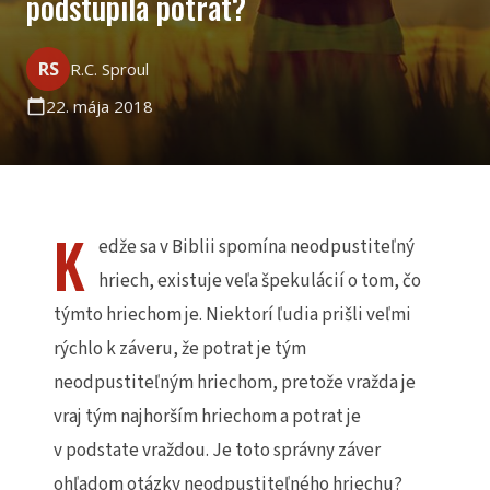
podstúpila potrat?
RS
R.C. Sproul
22. mája 2018
calendar_today
K
edže sa v Biblii spomína neodpustiteľný
hriech, existuje veľa špekulácií o tom, čo
týmto hriechom je. Niektorí ľudia prišli veľmi
rýchlo k záveru, že potrat je tým
neodpustiteľným hriechom, pretože vražda je
vraj tým najhorším hriechom a potrat je
v podstate vraždou. Je toto správny záver
ohľadom otázky neodpustiteľného hriechu?