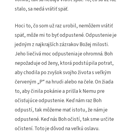
stalo, sa nedá vrátiť späť.
Hoci to, čo som už raz urobil, nemôžem vrátiť
späť, môže mi to byť odpustené. Odpustenie je
jedným z najkrajších zázrakov Božej milosti.
Jeho liečivá moc odpustenia je ohromná. Boh
nepožaduje od ženy, ktorá podstúpila potrat,
aby chodila po zvyšok svojho života s veľkým
červeným „P“ na hrudi alebo na čele. On žiada
to, aby činila pokánie a prišla k Nemu pre
očisťujúce odpustenie. Keď nám raz Boh
odpustí, tak môžeme mať istotu, že nám je
odpustené. Keď nás Boh očistí, tak sme určite
očistení. Toto je dôvod na veľkú oslavu.