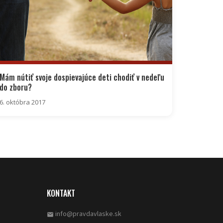
Mám nútiť svoje dospievajúce deti chodiť v nedeľu
do zboru?
6. októbra 2017
KONTAKT
info@pravdavlaske.sk
email