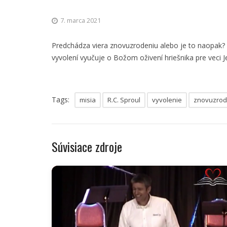
7. marca 2021
Predchádza viera znovuzrodeniu alebo je to naopak? A
vyvolení vyučuje o Božom oživení hriešnika pre veci 
Tags:
misia
R.C. Sproul
vyvolenie
znovuzrod
Súvisiace zdroje