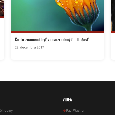
Čo to znamená byť znovuzrodený? – II. časť
23. decembra 2017
VIDEÁ
ké hodiny
Paul Washer