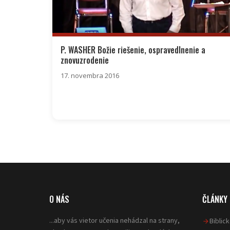
P. WASHER Božie riešenie, ospravedlnenie a
znovuzrodenie
17. novembra 2016
O NÁS
ČLÁNKY
...aby vás vietor učenia nehádzal na strany,
Biblic