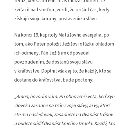
teraz, keď sa im Pán Ježiš ukázal a videli, že
zvíťazil nad smrťou, verili, že prišiel čas, kedy
získajú svoje koruny, postavenie a slávu.
Na konci 19. kapitoly Matúšovho evanjelia, po
tom, ako Peter položil Ježišovi otázku ohľadom
ich odmeny, Pán Ježiš im odpovedal
povzbudením, že dostanú svoju slávu
v kráľovstve. Doplnil však aj to, že každý, kto sa
dostane do kráľovstva, bude poctený:
„Amen, hovorím vám: Pri obnovení sveta, ke
ď
Syn
č
loveka zasadne na tr
ó
n svojej sl
á
vy, aj vy, ktor
í
ste ma nasledovali, zasadnete na dvanás
ť
tr
ó
nov
a
budete s
ú
di
ť
dvan
á
s
ť
kme
ň
ov Izraela. Ka
ž
d
ý
, kto