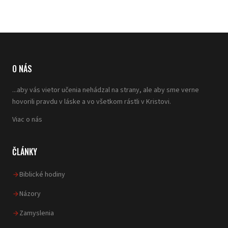
O NÁS
...aby vás vietor učenia nehádzal na strany, ale aby sme verne
hovorili pravdu v láske a vo všetkom rástli v Kristovi.
Viac o nás
ČLÁNKY
Biblické hodiny
Názory
Zamyslenia