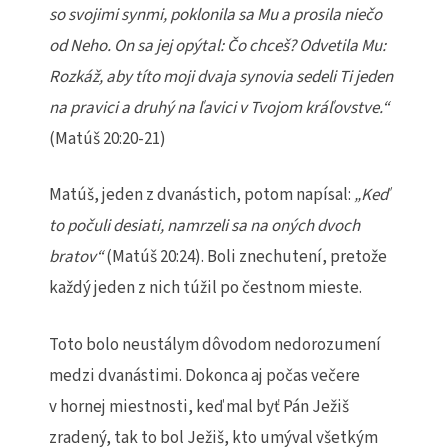
so svojimi synmi, poklonila sa Mu a prosila nie
č
o
od Neho. On sa jej op
ý
tal:
Č
o chce
š
? Odvetila Mu:
Rozkáž, aby títo moji dvaja synovia sedeli Ti jeden
na pravici a druhý na
ľ
avici v
Tvojom kr
á
ľ
ovstve.
“
(Matúš 20:20-21)
Matúš, jeden z dvanástich, potom napísal:
„Ke
ď
to po
č
uli desiati, namrzeli sa na on
ý
ch dvoch
bratov
“
(Matúš 20:24). Boli znechutení, pretože
každý jeden z nich túžil po čestnom mieste.
Toto bolo neustálym dôvodom nedorozumení
medzi dvanástimi. Dokonca aj počas večere
v hornej miestnosti, keď mal byť Pán Ježiš
zradený, tak to bol Ježiš, kto umýval všetkým