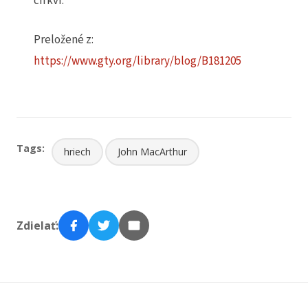
cirkvi.
Preložené z:
https://www.gty.org/library/blog/B181205
Tags:
hriech
John MacArthur
Zdielať: