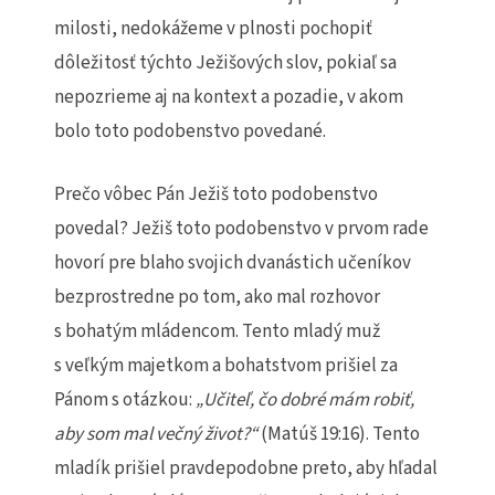
milosti, nedokážeme v plnosti pochopiť
dôležitosť týchto Ježišových slov, pokiaľ sa
nepozrieme aj na kontext a pozadie, v akom
bolo toto podobenstvo povedané.
Prečo vôbec Pán Ježiš toto podobenstvo
povedal? Ježiš toto podobenstvo v prvom rade
hovorí pre blaho svojich dvanástich učeníkov
bezprostredne po tom, ako mal rozhovor
s bohatým mládencom. Tento mladý muž
s veľkým majetkom a bohatstvom prišiel za
Pánom s otázkou:
„U
č
ite
ľ
,
č
o dobr
é
m
á
m robi
ť
,
aby som mal ve
č
n
ý
ž
ivot?
“
(Matúš 19:16). Tento
mladík prišiel pravdepodobne preto, aby hľadal