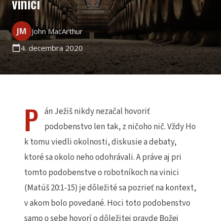
vinici
JM
John MacArthur
4. decembra 2020
calendar_today
P
án Ježiš nikdy nezačal hovoriť
podobenstvo len tak, z ničoho nič. Vždy Ho
k tomu viedli okolnosti, diskusie a debaty,
ktoré sa okolo neho odohrávali. A práve aj pri
tomto podobenstve o robotníkoch na vinici
(Matúš 20:1-15) je dôležité sa pozrieť na kontext,
v akom bolo povedané.
Hoci toto podobenstvo
samo o sebe hovorí o dôležitej pravde Božej