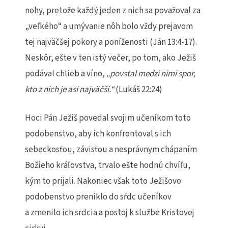
nohy, pretože každý jeden z nich sa považoval za
„veľkého“ a umývanie nôh bolo vždy prejavom
tej najväčšej pokory a poníženosti (Ján 13:4-17).
Neskôr, ešte v ten istý večer, po tom, ako Ježiš
podával chlieb a víno,
„povstal medzi nimi spor,
kto z nich je asi najvä
č
ší
.
“
(Lukáš 22:24)
Hoci Pán Ježiš povedal svojim učeníkom toto
podobenstvo, aby ich konfrontoval s ich
sebeckosťou, závisťou a nesprávnym chápaním
Božieho kráľovstva, trvalo ešte hodnú chvíľu,
kým to prijali. Nakoniec však toto Ježišovo
podobenstvo preniklo do sŕdc učeníkov
a zmenilo ich srdcia a postoj k službe Kristovej