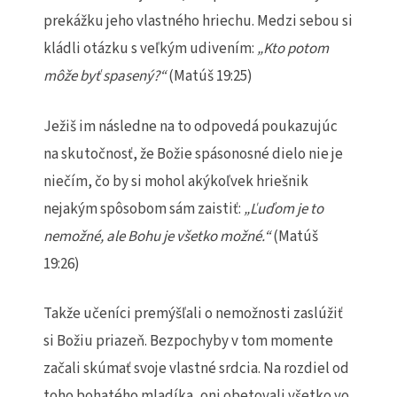
prekážku jeho vlastného hriechu. Medzi sebou si
kládli otázku s veľkým udivením:
„Kto potom
môže by
ť
spasen
ý
?
“
(Matúš 19:25)
Ježiš im následne na to odpovedá poukazujúc
na skutočnosť, že Božie spásonosné dielo nie je
niečím, čo by si mohol akýkoľvek hriešnik
nejakým spôsobom sám zaistiť:
„
Ľ
u
ď
om je to
nemo
ž
n
é
, ale Bohu je všetko možné.“
(Matúš
19:26)
Takže učeníci premýšľali o nemožnosti zaslúžiť
si Božiu priazeň. Bezpochyby v tom momente
začali skúmať svoje vlastné srdcia. Na rozdiel od
toho bohatého mladíka, oni obetovali všetko vo