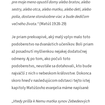
pre moje meno opustil domy alebo bratov, alebo
sestry, alebo otca, alebo matku, alebo deti, alebo
polia, dostane ston
á
sobne viac a
bude dedi
č
om
ve
č
n
é
ho
ž
ivota.
“
(Matúš 19:28-29)
Je priam prekvapivé, aký malý vplyv malo toto
podobenstvo na dvanástich učeníkov. Boli priam
až posadnutí myšlienkou nejakej dodatočnej
odmeny. Aj po tom, ako počuli toto
podobenstvo, neustále sa doťahovali, kto bude
najväčší z nich v nebeskom kráľovstve. Dokonca
skoro hneď v nasledujúcom odstavci tejto istej
kapitoly Matúšovho evanjelia máme napísané:
„Vtedy prišla k Nemu matka synov Zebedeových