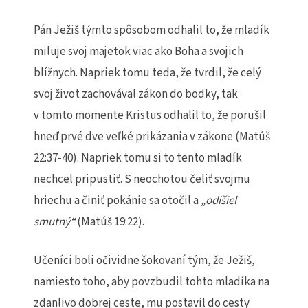
Pán Ježiš týmto spôsobom odhalil to, že mladík
miluje svoj majetok viac ako Boha a svojich
blížnych. Napriek tomu teda, že tvrdil, že celý
svoj život zachovával zákon do bodky, tak
v tomto momente Kristus odhalil to, že porušil
hneď prvé dve veľké prikázania v zákone (Matúš
22:37-40). Napriek tomu si to tento mladík
nechcel pripustiť. S neochotou čeliť svojmu
hriechu a činiť pokánie sa otočil a
„odišiel
smutný“
(Matúš 19:22).
Učeníci boli očividne šokovaní tým, že Ježiš,
namiesto toho, aby povzbudil tohto mladíka na
zdanlivo dobrej ceste, mu postavil do cesty