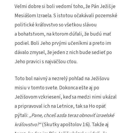
Veľmi dobre si boli vedomí toho, že Pán Ježiš je
Mesiášom Izraela. S istotou očakávali pozemské
politické kráľovstvo so všetkou slávou
a bohatstvom, na ktorom dúfali, že budú mať
podiel. Boli Jeho prvými učeníkmi a preto im
dávalo zmysel, že jeden z nich bude sedieť po
Jeho pravici s najväčšou cťou.
Toto bol naivný a nezrelý pohľad na Ježišovu
misiu v tomto svete. Dokonca ešte aj po
Ježišovom vzkriesení, keď sa medzi nimi ukázal
a pripravoval ich na Letnice, tak sa Ho opäť
pýtali:
„Pane, chceš azda teraz obnovi
ť
izraelsk
é
kr
á
ľ
ovstvo?
“
(Skutky apoštolov 1:6). Takže aj