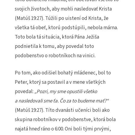
svojich životoch, aby mohli nasledovať Krista
(Matúš 19:27). Túžili po uistení od Krista, že
všetka tá obeť, ktorú podstúpili, nebola márna.
Toto bola tá situácia, ktorá Pána Ježiša
podnietila k tomu, aby povedal toto
podobenstvo o robotníkoch na vinici.
Po tom, ako odišiel bohatý mládenec, bol to
Peter, ktorý sa postavil a v mene všetkých
povedal:
„Pozri, my sme opustili všetko
a nasledovali sme
ť
a.
Č
o za to budeme ma
ť
?
“
(Matúš 19:27). Títo dvanásti učeníci boli ako
skupina robotníkov v podobenstve, ktorá bola
najatá hneď ráno o 6:00. Oni boli tými prvými,