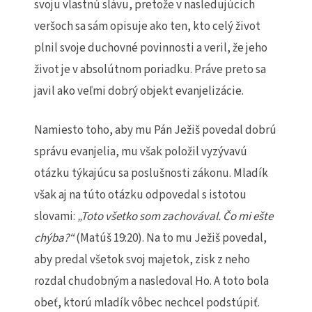
svoju vlastnú slávu, pretože v nasledujúcich
veršoch sa sám opisuje ako ten, kto celý život
plnil svoje duchovné povinnosti a veril, že jeho
život je v absolútnom poriadku. Práve preto sa
javil ako veľmi dobrý objekt evanjelizácie.
Namiesto toho, aby mu Pán Ježiš povedal dobrú
správu evanjelia, mu však položil vyzývavú
otázku týkajúcu sa poslušnosti zákonu. Mladík
však aj na túto otázku odpovedal s istotou
slovami:
„Toto všetko som zachovával.
Č
o mi e
š
te
ch
ý
ba?
“
(Matúš 19:20). Na to mu Ježiš povedal,
aby predal všetok svoj majetok, zisk z neho
rozdal chudobným a nasledoval Ho. A toto bola
obeť, ktorú mladík vôbec nechcel podstúpiť.