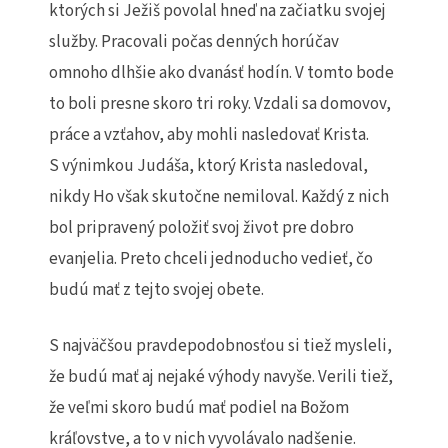
ktorých si Ježiš povolal hneď na začiatku svojej
služby. Pracovali počas denných horúčav
omnoho dlhšie ako dvanásť hodín. V tomto bode
to boli presne skoro tri roky. Vzdali sa domovov,
práce a vzťahov, aby mohli nasledovať Krista.
S výnimkou Judáša, ktorý Krista nasledoval,
nikdy Ho však skutočne nemiloval. Každý z nich
bol pripravený položiť svoj život pre dobro
evanjelia. Preto chceli jednoducho vedieť, čo
budú mať z tejto svojej obete.
S najväčšou pravdepodobnosťou si tiež mysleli,
že budú mať aj nejaké výhody navyše. Verili tiež,
že veľmi skoro budú mať podiel na Božom
kráľovstve, a to v nich vyvolávalo nadšenie.