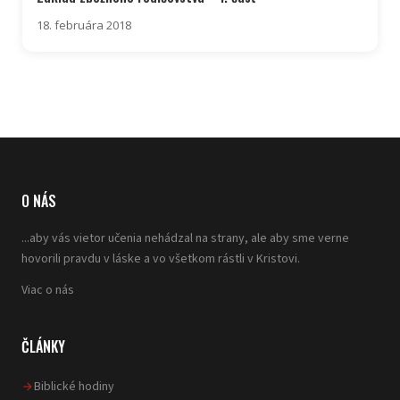
18. februára 2018
O NÁS
...aby vás vietor učenia nehádzal na strany, ale aby sme verne
hovorili pravdu v láske a vo všetkom rástli v Kristovi.
Viac o nás
ČLÁNKY
Biblické hodiny