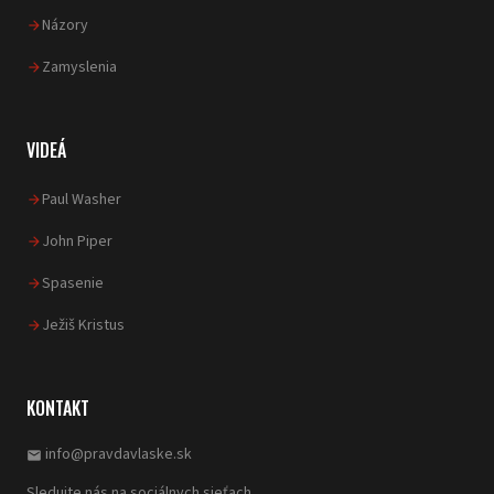
Názory
Zamyslenia
VIDEÁ
Paul Washer
John Piper
Spasenie
Ježiš Kristus
KONTAKT
info@pravdavlaske.sk
email
Sledujte nás na sociálnych sieťach.