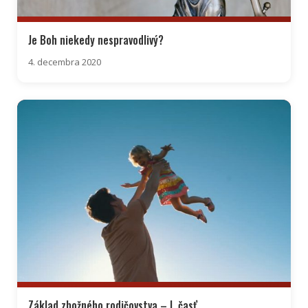
Je Boh niekedy nespravodlivý?
4. decembra 2020
Základ zbožného rodičovstva – I. časť