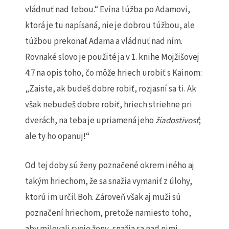
vládnuť nad tebou.“ Evina túžba po Adamovi,
ktorá je tu napísaná, nie je dobrou túžbou, ale
túžbou prekonať Adama a vládnuť nad ním.
Rovnaké slovo je použité ja v 1. knihe Mojžišovej
4:7 na opis toho, čo môže hriech urobiť s Kainom:
„Zaiste, ak budeš dobre robiť, rozjasní sa ti. Ak
však nebudeš dobre robiť, hriech striehne pri
dverách, na teba je upriamená jeho
žiadostivosť
;
ale ty ho opanuj!“
Od tej doby sú ženy poznačené okrem iného aj
takým hriechom, že sa snažia vymaniť z úlohy,
ktorú im určil Boh. Zároveň však aj muži sú
poznačení hriechom, pretože namiesto toho,
aby milovali svoje ženy, snažia sa nad nimi