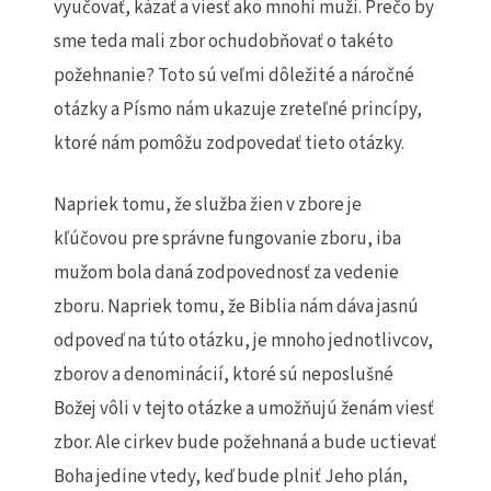
vyučovať, kázať a viesť ako mnohí muži. Prečo by
sme teda mali zbor ochudobňovať o takéto
požehnanie? Toto sú veľmi dôležité a náročné
otázky a Písmo nám ukazuje zreteľné princípy,
ktoré nám pomôžu zodpovedať tieto otázky.
Napriek tomu, že služba žien v zbore je
kľúčovou pre správne fungovanie zboru, iba
mužom bola daná zodpovednosť za vedenie
zboru. Napriek tomu, že Biblia nám dáva jasnú
odpoveď na túto otázku, je mnoho jednotlivcov,
zborov a denominácií, ktoré sú neposlušné
Božej vôli v tejto otázke a umožňujú ženám viesť
zbor. Ale cirkev bude požehnaná a bude uctievať
Boha jedine vtedy, keď bude plniť Jeho plán,