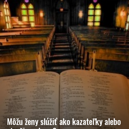
Môžu ženy slúžiť ako kazateľky alebo