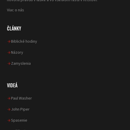
hovorili pravdu v láske a vo všetkom rástli v Kristovi.
Viac o nás
ČLÁNKY
Biblické hodiny
Názory
Zamyslenia
VIDEÁ
Paul Washer
John Piper
Spasenie