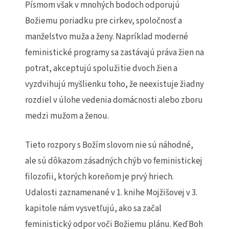
Písmom však v mnohých bodoch odporujú
Božiemu poriadku pre cirkev, spoločnosť a
manželstvo muža a ženy. Napríklad moderné
feministické programy sa zastávajú práva žien na
potrat, akceptujú spolužitie dvoch žien a
vyzdvihujú myšlienku toho, že neexistuje žiadny
rozdiel v úlohe vedenia domácnosti alebo zboru
medzi mužom a ženou.
Tieto rozpory s Božím slovom nie sú náhodné,
ale sú dôkazom zásadných chýb vo feministickej
filozofii, ktorých koreňom je prvý hriech.
Udalosti zaznamenané v 1. knihe Mojžišovej v 3.
kapitole nám vysvetľujú, ako sa začal
feministický odpor voči Božiemu plánu. Keď Boh