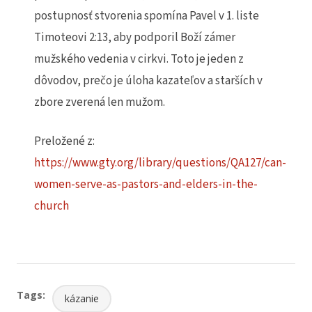
postupnosť stvorenia spomína Pavel v 1. liste
Timoteovi 2:13, aby podporil Boží zámer
mužského vedenia v cirkvi. Toto je jeden z
dôvodov, prečo je úloha kazateľov a starších v
zbore zverená len mužom.
Preložené z:
https://www.gty.org/library/questions/QA127/can-
women-serve-as-pastors-and-elders-in-the-
church
Tags:
kázanie