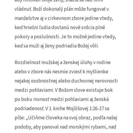
vládnuť. Boží dokonalý plán môže fungovať v
manželstve aj v cirkevnom zbore jedine vtedy,
keď hriešni ľudia dostanú nové srdcia plné
pokory a poslušnosti. Je to možné jedine vtedy,
keď sa muži aj ženy podriadia Božej vôli.
Rozdielnosť mužskej a ženskej úlohy v rodine
alebo v zbore nás nesmie zviesť k myšlienke
nejakej osobnostnej alebo duchovnej nerovnosti
medzi pohlaviami. V Božom slove existuje bok
po boku rovnosť medzi pohlaviami aj ženská
podriadenosť. V 1. knihe Mojžišovej 1:26-27 sa
píše: „Učiňme človeka na svoj obraz, podľa našej
podoby, aby panoval nad morskými rybami, nad