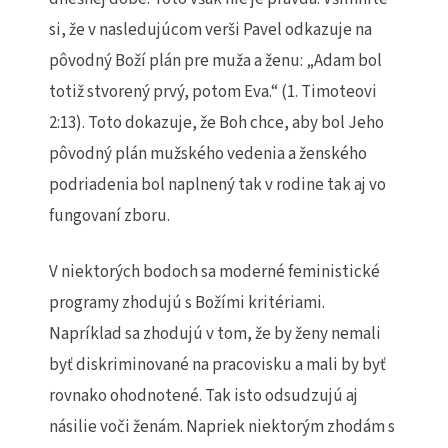
si, že v nasledujúcom verši Pavel odkazuje na
pôvodný Boží plán pre muža a ženu: „Adam bol
totiž stvorený prvý, potom Eva.“ (1. Timoteovi
2:13). Toto dokazuje, že Boh chce, aby bol Jeho
pôvodný plán mužského vedenia a ženského
podriadenia bol naplnený tak v rodine tak aj vo
fungovaní zboru.
V niektorých bodoch sa moderné feministické
programy zhodujú s Božími kritériami.
Napríklad sa zhodujú v tom, že by ženy nemali
byť diskriminované na pracovisku a mali by byť
rovnako ohodnotené. Tak isto odsudzujú aj
násilie voči ženám. Napriek niektorým zhodám s